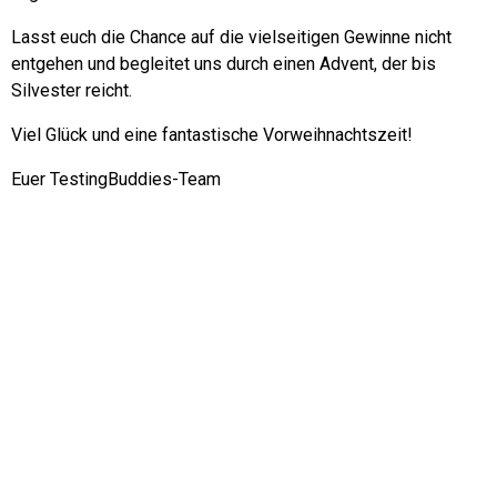
Lasst euch die Chance auf die vielseitigen Gewinne nicht
entgehen und begleitet uns durch einen Advent, der bis
Silvester reicht.
Viel Glück und eine fantastische Vorweihnachtszeit!
Euer TestingBuddies-Team
1
2
3
4
5
6
7
8
9
10
11
12
13
14
15
16