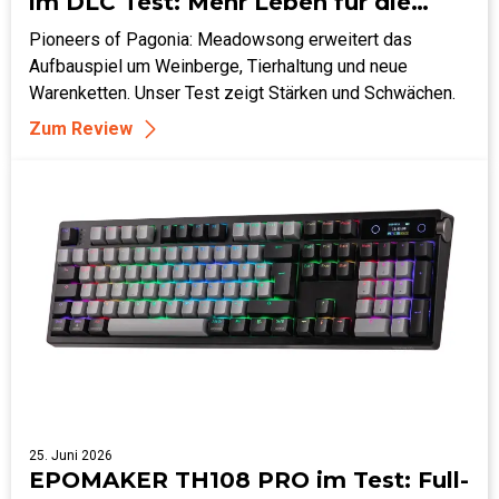
im DLC Test: Mehr Leben für die
Inselwelt
Pioneers of Pagonia: Meadowsong erweitert das
Aufbauspiel um Weinberge, Tierhaltung und neue
Warenketten. Unser Test zeigt Stärken und Schwächen.
Zum Review
25. Juni 2026
EPOMAKER TH108 PRO im Test: Full-