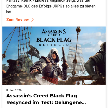
Endgame
Fantasy: Relink - Endless Ragnarok zeigt, was der
Endgame-DLC des Erfolgs-JRPGs so alles zu bieten
hat.
Zum Review
8. Juli 2026
Assassin's Creed Black Flag
Resynced im Test: Gelungene