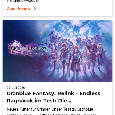
Handheld-Modus?
Zum Review
29. Juli 2026
Granblue Fantasy: Relink - Endless
Ragnarok im Test: Die
Himmelsfahrer im endlosen
Neues Futter für Grinder: Unser Test zu Granblue