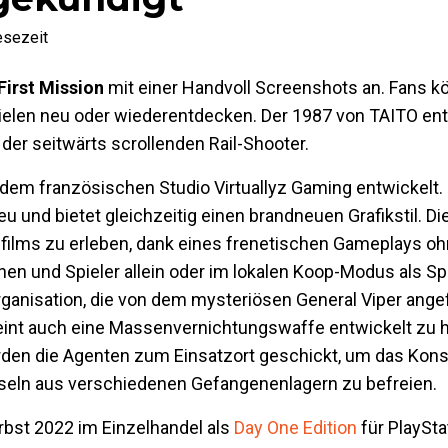
esezeit
First Mission
mit einer Handvoll Screenshots an. Fans k
ielen neu oder wiederentdecken. Der 1987 von TAITO en
der seitwärts scrollenden Rail-Shooter.
em französischen Studio Virtuallyz Gaming entwickelt.
reu und bietet gleichzeitig einen brandneuen Grafikstil. D
films zu erleben, dank eines frenetischen Gameplays o
en und Spieler allein oder im lokalen Koop-Modus als Sp
rganisation, die von dem mysteriösen General Viper angef
eint auch eine Massenvernichtungswaffe entwickelt zu 
den die Agenten zum Einsatzort geschickt, um das Kons
iseln aus verschiedenen Gefangenenlagern zu befreien.
rbst 2022 im Einzelhandel als
Day One Edition
für PlaySta