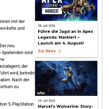
önnen mit der
28. Juli 2026
twickelte und
Führe die Jagd an in Apex
Legends: Markiert –
Launch am 4. August!
 Der neu
Zur News
ie Spielenden sind
hne
ezialagent, der
ührt wird, betreibt
haben. Nach der
ortium zu
24. Juli 2026
tion 5, PlayStation
Marvel’s Wolverine: Story-