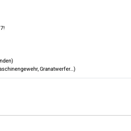
7!
inden)
Maschinengewehr, Granatwerfer…)