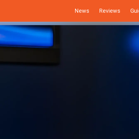
News
Reviews
Gui