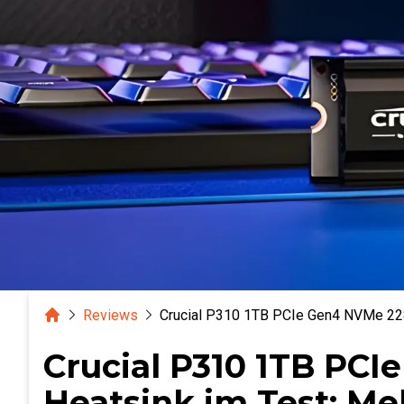
Home
Reviews
Crucial P310 1TB PCIe Gen4 NVMe 228
Crucial P310 1TB PC
Heatsink im Test: Me