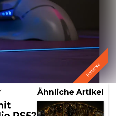
Hardware
Ähnliche Artikel
?
mit
die PS5?