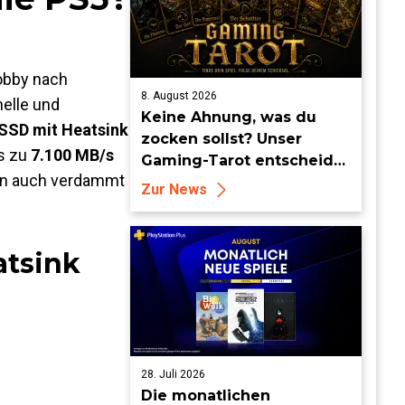
Lobby nach
8. August 2026
nelle und
Keine Ahnung, was du
SSD mit Heatsink
zocken sollst? Unser
is zu
7.100 MB/s
Gaming-Tarot entscheidet
dern auch verdammt
für dich!
Zur News
atsink
28. Juli 2026
Die monatlichen