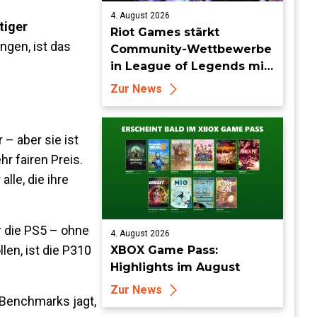
4. August 2026
tiger
Riot Games stärkt
ngen, ist das
Community-Wettbewerbe
in League of Legends mit
neuen Organized-Play-
Zur News
Updates
 – aber sie ist
hr fairen Preis.
lle, die ihre
r die PS5 – ohne
4. August 2026
len, ist die P310
XBOX Game Pass:
Highlights im August
Zur News
 Benchmarks jagt,