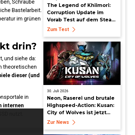
ieben, Schraube
The Legend of Khiimori:
iche Bastelarbeit.
Corruption Update im
peratur im grünen
Vorab Test auf dem Steam
Deck - Die Idylle bekommt
Zum Test
dunkle Risse
kt drin?
t, und siehe da:
m theoretischen
piele dieser (und
30. Juli 2026
nsportale in
Neon, Raserei und brutale
m internen
Highspeed-Action: Kusan:
City of Wolves ist jetzt
SSD nutzt.
erhältlich!
Zur News