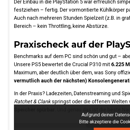
Der Einbau in die PlayStation 5 war erfreulich sim
festziehen – fertig. Der vormontierte Kühlkörper p
Auch nach mehreren Stunden Spielzeit (z.B. in graf
Bereich – kein Throttling, keine Abstürze.
Praxischeck auf der PlayS
Benchmarks auf dem PC sind schön und gut – aber wa
Unsere PS5 bewertet die Crucial P310 mit
6.225 M
Maximum, aber deutlich über dem, was Sony offizie
vermutlich auch der nächsten) Konsolengenerat
In der Praxis? Ladezeiten, Datenstreaming und Spie
Ratchet & Clank
springst oder die offenen Welten
Speicher spürbar
. Und genau das ist die beste Nac
Aufgrund deiner Datensc
Bitte akzeptiere die Co