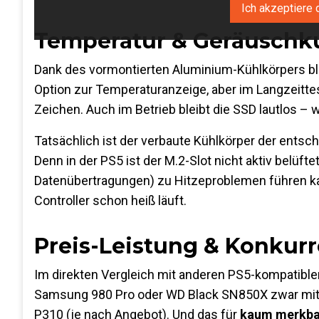
Ich akzeptiere 
Temperatur & Geräuschku
Dank des vormontierten Aluminium-Kühlkörpers ble
Option zur Temperaturanzeige, aber im Langzeitte
Zeichen. Auch im Betrieb bleibt die SSD lautlos – w
Tatsächlich ist der verbaute Kühlkörper der ents
Denn in der PS5 ist der M.2-Slot nicht aktiv belüfte
Datenübertragungen) zu Hitzeproblemen führen kann
Controller schon heiß läuft.
Preis-Leistung & Konkur
Im direkten Vergleich mit anderen PS5-kompatible
Samsung 980 Pro oder WD Black SN850X zwar mit h
P310 (je nach Angebot). Und das für
kaum merkbar