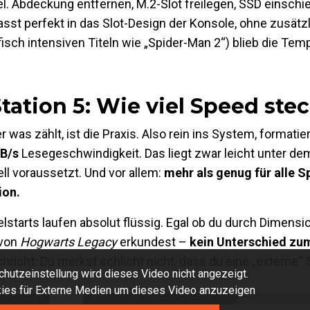
pel. Abdeckung entfernen, M.2-Slot freilegen, SSD einsch
asst perfekt in das Slot-Design der Konsole, ohne zusätzl
isch intensiven Titeln wie „Spider-Man 2“) blieb die Tem
tation 5: Wie viel Speed stec
s zählt, ist die Praxis. Also rein ins System, formatier
B/s
Lesegeschwindigkeit. Das liegt zwar leicht unter de
ll voraussetzt. Und vor allem:
mehr als genug für alle S
ion.
lstarts laufen absolut flüssig. Egal ob du durch Dimensio
 von
Hogwarts Legacy
erkundest –
kein Unterschied zu
hricht: Du merkst schlicht nicht, dass du eine „externe“ 
hutzeinstellung wird dieses Video nicht angezeigt.
okies für Externe Medien um dieses Video anzuzeigen