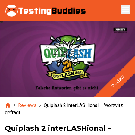
Zum Hauptinhalt springen
Review
Home
Reviews
Quiplash 2 interLASHional – Wortwitz
gefragt
Quiplash 2 interLASHional –