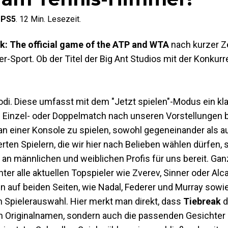
f
PS5
.
12
Min. Lesezeit.
k: The official game of the ATP and WTA
nach kurzer Ze
-Sport. Ob der Titel der Big Ant Studios mit der Konkurr
di. Diese umfasst mit dem "Jetzt spielen"-Modus ein k
 Einzel- oder Doppelmatch nach unseren Vorstellungen b
e an einer Konsole zu spielen, sowohl gegeneinander als 
rten Spielern, die wir hier nach Belieben wählen dürfen, 
e an männlichen und weiblichen Profis für uns bereit. Ga
r alle aktuellen Topspieler wie Zverev, Sinner oder Alc
n auf beiden Seiten, wie Nadal, Federer und Murray sowi
n Spielerauswahl. Hier merkt man direkt, dass
Tiebreak
d
zen Originalnamen, sondern auch die passenden Gesichte