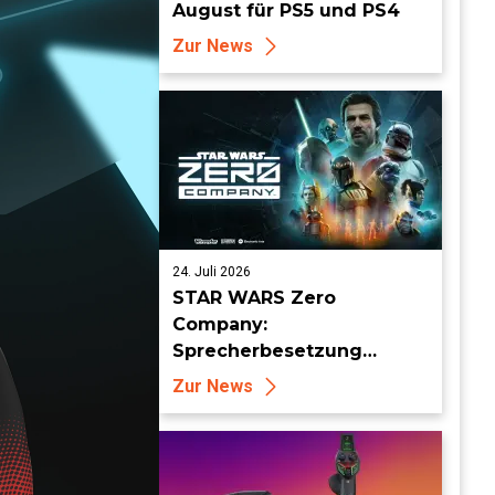
August für PS5 und PS4
Zur News
24. Juli 2026
STAR WARS Zero
Company:
Sprecherbesetzung
enthüllt und Auftritt auf
Zur News
der San Diego Comic Con
angekündigt