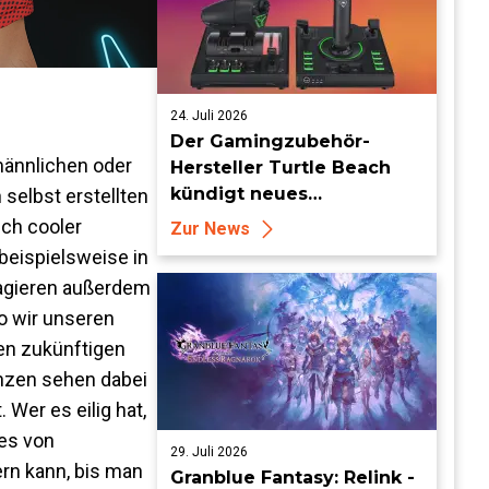
24. Juli 2026
Der Gamingzubehör-
männlichen oder
Hersteller Turtle Beach
kündigt neues
 selbst erstellten
Flugsimulationszubehör
ich cooler
Zur News
an
beispielsweise in
ragieren außerdem
o wir unseren
ren zukünftigen
enzen sehen dabei
Wer es eilig hat,
hes von
29. Juli 2026
rn kann, bis man
Granblue Fantasy: Relink -