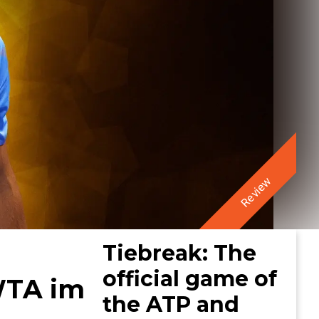
Review
Tiebreak: The
official game of
 WTA im
the ATP and