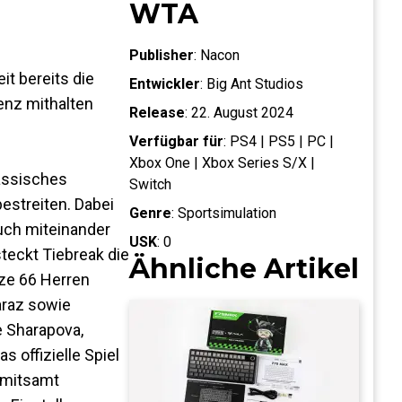
WTA
Publisher
:
Nacon
it bereits die
Entwickler
:
Big Ant Studios
enz mithalten
Release
:
22. August 2024
Verfügbar für
:
PS4 | PS5 | PC |
Xbox One | Xbox Series S/X |
lassisches
Switch
estreiten. Dabei
Genre
:
Sportsimulation
auch miteinander
USK
:
0
steckt Tiebreak die
Ähnliche Artikel
nze 66 Herren
araz sowie
e Sharapova,
as offizielle Spiel
r mitsamt