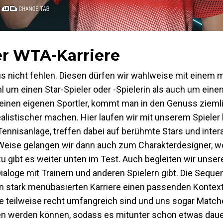
er WTA-Karriere
us nicht fehlen. Diesen dürfen wir wahlweise mit einem 
l um einen Star-Spieler oder -Spielerin als auch um einen
 einen eigenen Sportler, kommt man in den Genuss zieml
istischer machen. Hier laufen wir mit unserem Spieler 
Tennisanlage, treffen dabei auf berühmte Stars und inte
eise gelangen wir dann auch zum Charakterdesigner, w
u gibt es weiter unten im Test. Auch begleiten wir unse
Dialoge mit Trainern und anderen Spielern gibt. Die Sequ
en stark menübasierten Karriere einen passenden Kontext. 
die teilweise recht umfangreich sind und uns sogar Matc
en werden können, sodass es mitunter schon etwas daue