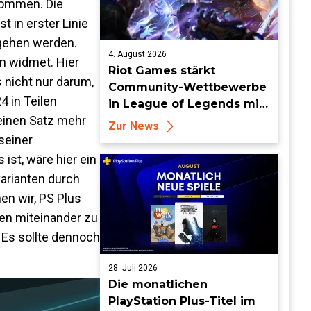
 kommen. Die
 in erster Linie
ingehen werden.
4. August 2026
en widmet. Hier
Riot Games stärkt
s nicht nur darum,
Community-Wettbewerbe
 in Teilen
in League of Legends mit
einen Satz mehr
neuen Organized-Play-
Zur News
Updates
seiner
ist, wäre hier ein
arianten durch
en wir, PS Plus
ten miteinander zu
 Es sollte dennoch
28. Juli 2026
Die monatlichen
PlayStation Plus-Titel im