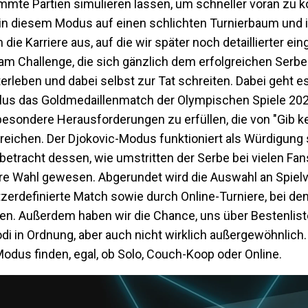
immte Partien simulieren lassen, um schneller voran zu
in diesem Modus auf einen schlichten Turnierbaum und ist
die Karriere aus, auf die wir später noch detaillierter e
Slam Challenge, die sich gänzlich dem erfolgreichen Serb
terleben und dabei selbst zur Tat schreiten. Dabei geht e
plus das Goldmedaillenmatch der Olympischen Spiele 2024
esondere Herausforderungen zu erfüllen, die von "Gib k
" reichen. Der Djokovic-Modus funktioniert als Würdigung 
etracht dessen, wie umstritten der Serbe bei vielen Fans 
ere Wahl gewesen. Abgerundet wird die Auswahl an Spielv
tzerdefinierte Match sowie durch Online-Turniere, bei den
fen. Außerdem haben wir die Chance, uns über Bestenlis
di in Ordnung, aber auch nicht wirklich außergewöhnlich.
odus finden, egal, ob Solo, Couch-Koop oder Online.