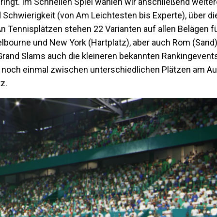
bringt. Im Schnellen Spiel wählen wir anschließend weite
Schwierigkeit (von Am Leichtesten bis Experte), über die
 Tennisplätzen stehen 22 Varianten auf allen Belägen fü
elbourne und New York (Hartplatz), aber auch Rom (Sand),
 Grand Slams auch die kleineren bekannten Rankingevents
ar noch einmal zwischen unterschiedlichen Plätzen am A
z.