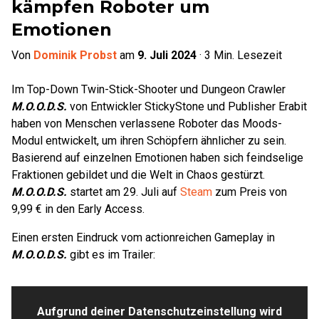
kämpfen Roboter um
Emotionen
Von
Dominik Probst
am
9. Juli 2024
·
3
Min. Lesezeit
Im Top-Down Twin-Stick-Shooter und Dungeon Crawler
M.O.O.D.S.
von Entwickler StickyStone und Publisher Erabit
haben von Menschen verlassene Roboter das Moods-
Modul entwickelt, um ihren Schöpfern ähnlicher zu sein.
Basierend auf einzelnen Emotionen haben sich feindselige
Fraktionen gebildet und die Welt in Chaos gestürzt.
M.O.O.D.S.
startet am 29. Juli auf
Steam
zum Preis von
9,99 € in den Early Access.
Einen ersten Eindruck vom actionreichen Gameplay in
M.O.O.D.S.
gibt es im Trailer:
Aufgrund deiner Datenschutzeinstellung wird