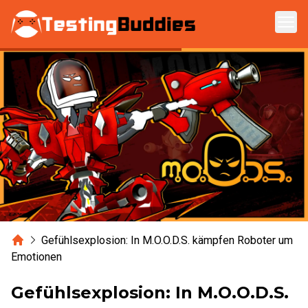
Zum Hauptinhalt springen
Home
Gefühlsexplosion: In M.O.O.D.S. kämpfen Roboter um
Emotionen
Gefühlsexplosion: In M.O.O.D.S.