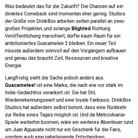
Was bedeutet das für die Zukunft? Die Chancen auf ein
direktes Comeback sind momentan eher gering. Studios
der Größe von DrinkBox arbeiten selten parallel an zwei
großen Projekten, und solange
Blighted
Richtung
Veröffentlichung marschiert, dürfte kaum Raum für ein
ambitioniertes Guacamelee 3 bleiben. Ein neuer Teil
müsste außerdem sinnvoll auf den Vorgängern aufbauen
und genau das braucht Zeit, Ressourcen und kreative
Energie.
Langfristig sieht die Sache jedoch anders aus.
Guacamelee!
ist eine Marke, die nach wie vor stark im
Indie-Gedächtnis verankert ist. Sie hat Stil,
Wiedererkennungswert und eine loyale Fanbasis. DrinkBox
Studios hat außerdem selbst betont, dass eine Rückkehr
zur Reihe eines Tages möglich ist. Und da Metroidvania-
Spiele weiterhin boomen, wäre ein weiteres Abenteuer rund
um Juan Aguacate nicht nur ein Geschenk für die Fans,
sondern auch eine naheliegende Entscheidung.