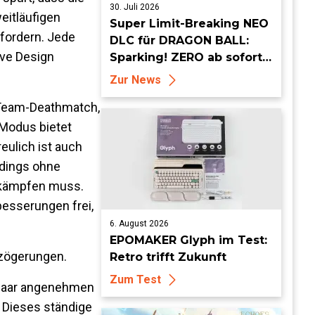
30. Juli 2026
eitläufigen
Super Limit-Breaking NEO
rfordern. Jede
DLC für DRAGON BALL:
ive Design
Sparking! ZERO ab sofort
erhältlich
Zur News
s Team-Deathmatch,
 Modus bietet
eulich ist auch
rdings ohne
s kämpfen muss.
besserungen frei,
6. August 2026
EPOMAKER Glyph im Test:
rzögerungen.
Retro trifft Zukunft
Zum Test
n paar angenehmen
 Dieses ständige