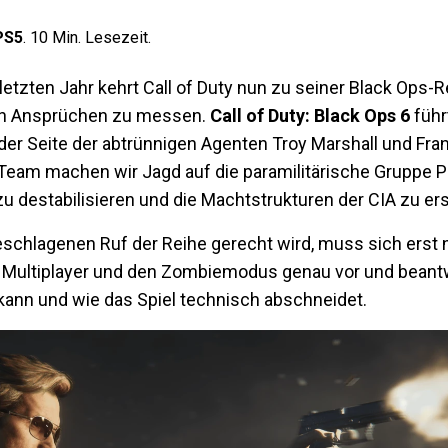
PS5
.
10
Min. Lesezeit.
zten Jahr kehrt Call of Duty nun zu seiner Black Ops-R
en Ansprüchen zu messen.
Call of Duty: Black Ops 6
führ
n der Seite der abtrünnigen Agenten Troy Marshall und Fr
m machen wir Jagd auf die paramilitärische Gruppe Pan
zu destabilisieren und die Machtstrukturen der CIA zu er
chlagenen Ruf der Reihe gerecht wird, muss sich erst n
Multiplayer und den Zombiemodus genau vor und beant
 kann und wie das Spiel technisch abschneidet.