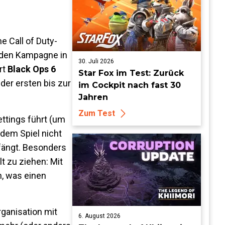
e Call of Duty-
nden Kampagne in
30. Juli 2026
rt
Black Ops 6
Star Fox im Test: Zurück
der ersten bis zur
im Cockpit nach fast 30
Jahren
Zum Test
ttings führt (um
 dem Spiel nicht
fängt. Besonders
t zu ziehen: Mit
, was einen
rganisation mit
6. August 2026