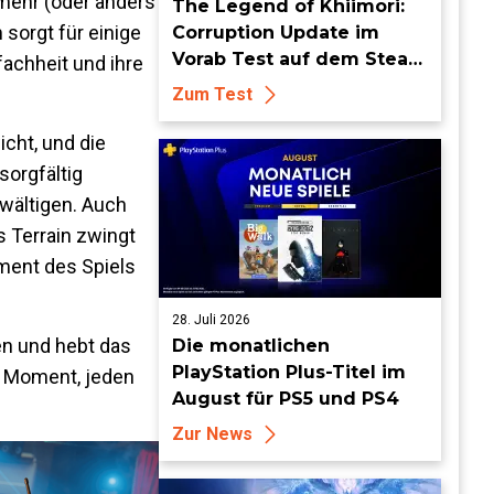
 mehr (oder anders
The Legend of Khiimori:
 sorgt für einige
Corruption Update im
Vorab Test auf dem Steam
fachheit und ihre
Deck - Die Idylle bekommt
Zum Test
dunkle Risse
cht, und die
sorgfältig
ewältigen. Auch
s Terrain zwingt
ment des Spiels
28. Juli 2026
en und hebt das
Die monatlichen
PlayStation Plus-Titel im
en Moment, jeden
August für PS5 und PS4
Zur News