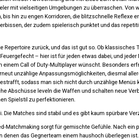
eler mit vielseitigen Umgebungen zu überraschen. Von w
 bis hin zu engen Korridoren, die blitzschnelle Reflexe e
kerbissen, der zudem spielerisch punktet und das repetit
te Repertoire zurück, und das ist gut so. Ob klassische
Feuergefecht – hier ist für jeden etwas dabei, und jeder
 einem Call of Duty-Multiplayer wünscht. Besonders erfr
rneut unzählige Anpassungsmöglichkeiten, diesmal alle
gestrafft, sodass man sich nicht durch unzählige Menü
reiche Abschüsse leveln die Waffen und schalten neue Ver
n Spielstil zu perfektionieren.
ei. Die Matches sind stabil und es gibt kaum spürbare Ve
-Based-Matchmaking sorgt für gemischte Gefühle. Nach ei
 in denen das Gegnerteam einem haushoch überlegen ist.