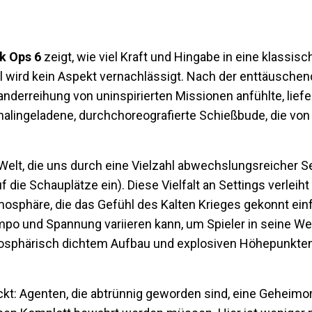
ck Ops 6
zeigt, wie viel Kraft und Hingabe in eine klassisch
 wird kein Aspekt vernachlässigt. Nach der enttäusche
anderreihung von uninspirierten Missionen anfühlte, liefe
nalingeladene, durchchoreografierte Schießbude, die von 
elt, die uns durch eine Vielzahl abwechslungsreicher Se
f die Schauplätze ein). Diese Vielfalt an Settings verleiht
osphäre, die das Gefühl des Kalten Krieges gekonnt ein
po und Spannung variieren kann, um Spieler in seine Wel
mosphärisch dichtem Aufbau und explosiven Höhepunkten
ckt: Agenten, die abtrünnig geworden sind, eine Geheimo