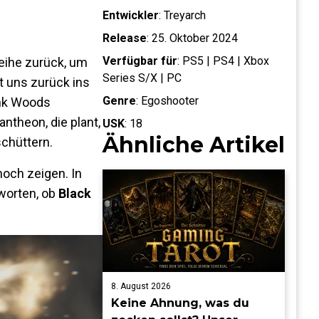
Entwickler
:
Treyarch
Release
:
25. Oktober 2024
Verfügbar für
:
PS5 | PS4 | Xbox
eihe zurück, um
Series S/X | PC
t uns zurück ins
Genre
:
Egoshooter
ank Woods
theon, die plant,
USK
:
18
Ähnliche Artikel
schüttern.
och zeigen. In
worten, ob
Black
8. August 2026
Keine Ahnung, was du