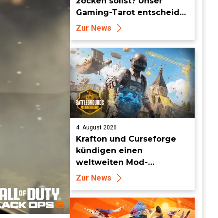
zocken sollst? Unser
Gaming-Tarot entscheidet
für dich!
Zur News
4. August 2026
Krafton und Curseforge
kündigen einen
weltweiten Mod-
Wettbewerb mit einem
Zur News
Preisgeld von 95.000 US-
Dollar an