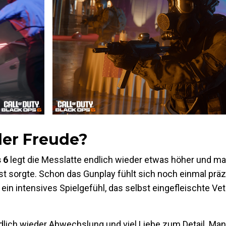
der Freude?
s 6
legt die Messlatte endlich wieder etwas höher und mach
st sorgte. Schon das Gunplay fühlt sich noch einmal präz
 ein intensives Spielgefühl, das selbst eingefleischte Ve
ndlich wieder Abwechslung und viel Liebe zum Detail. Man