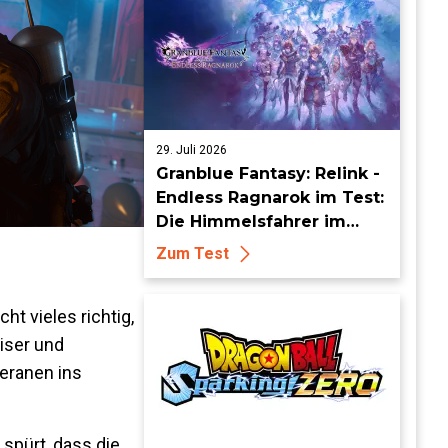
29. Juli 2026
Granblue Fantasy: Relink -
Endless Ragnarok im Test:
Die Himmelsfahrer im
endlosen Endgame
Zum Test
t vieles richtig,
iser und
teranen ins
 spürt, dass die