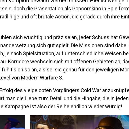
lichen Komplott bewahrt werden müssen. Hier ist weniger
 sein, doch die Präsentation als Popcornkino in Spielform
radlinige und oft brutale Action, die gerade durch ihre Ein
hlen sich wuchtig und präzise an, jeder Schuss hat Gewi
nandersetzung sich gut spielt. Die Missionen sind dabei 
ch, je nach Spielsituation, auf unterschiedliche Weisen b
au. Korridore wechseln sich mit offenen Gebieten ab, da
hlt sich so an, als sei sie genau für den jeweiligen Mo
Level von Modern Warfare 3.
 Erfolg des vielgelobten Vorgängers Cold War anzuknüpf
ürt man die Liebe zum Detail und die Hingabe, die in jed
e Kampagne ist also der Reihe endlich wieder würdig!