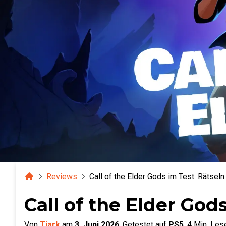
Home
Reviews
Call of the Elder Gods im Test: Rätsel
Call of the Elder God
Von
Tjark
am
3. Juni 2026
.
Getestet auf
PS5
.
4
Min. Lese