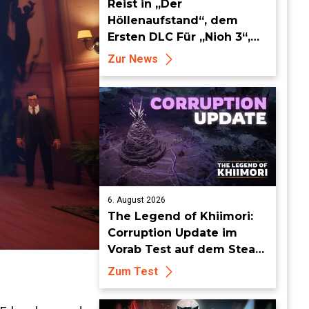
Reist in „Der
Höllenaufstand“, dem
Ersten DLC Für „Nioh 3“,
ab dem 19. August in die
Zur News
Keian-Ära!
6. August 2026
The Legend of Khiimori:
Corruption Update im
Vorab Test auf dem Steam
Deck - Die Idylle bekommt
Zum Test
dunkle Risse