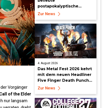
beliebte
postapokalyptische
Farming-Simulation
Zur News
verlässt heute den Early
Access
4. August 2026
Das Metal Fest 2026 kehrt
mit dem neuen Headliner
Five Finger Death Punch
zu World of Tanks Modern
d der Vorgänger
Zur News
Armor zurück
Call of the Elder
ch nur langsam
u verraten, dreht