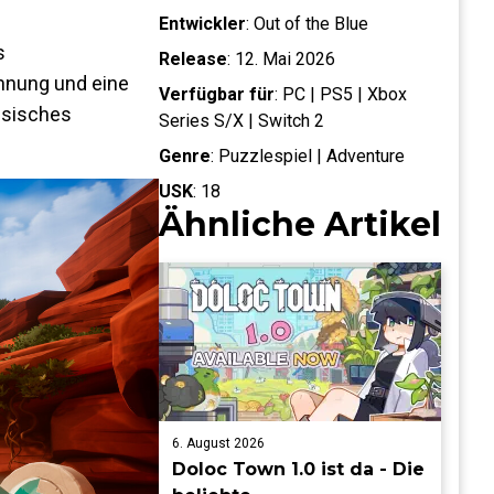
Entwickler
:
Out of the Blue
s
Release
:
12. Mai 2026
annung und eine
Verfügbar für
:
PC | PS5 | Xbox
assisches
Series S/X | Switch 2
Genre
:
Puzzlespiel | Adventure
USK
:
18
Ähnliche Artikel
6. August 2026
Doloc Town 1.0 ist da - Die