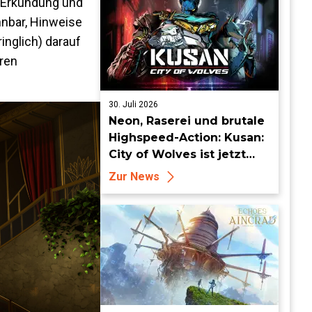
s Erkundung und
ennbar, Hinweise
nglich) darauf
eren
30. Juli 2026
Neon, Raserei und brutale
Highspeed-Action: Kusan:
City of Wolves ist jetzt
erhältlich!
Zur News