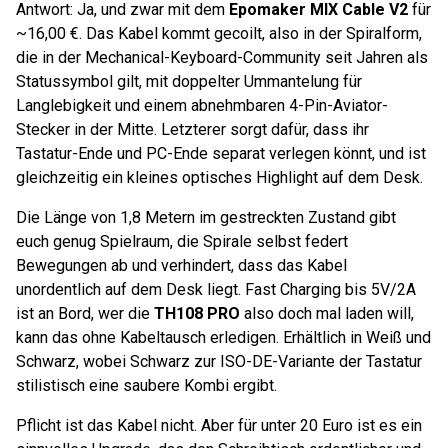
Antwort: Ja, und zwar mit dem
Epomaker MIX Cable V2
für
~16,00 €. Das Kabel kommt gecoilt, also in der Spiralform,
die in der Mechanical-Keyboard-Community seit Jahren als
Statussymbol gilt, mit doppelter Ummantelung für
Langlebigkeit und einem abnehmbaren 4-Pin-Aviator-
Stecker in der Mitte. Letzterer sorgt dafür, dass ihr
Tastatur-Ende und PC-Ende separat verlegen könnt, und ist
gleichzeitig ein kleines optisches Highlight auf dem Desk.
Die Länge von 1,8 Metern im gestreckten Zustand gibt
euch genug Spielraum, die Spirale selbst federt
Bewegungen ab und verhindert, dass das Kabel
unordentlich auf dem Desk liegt. Fast Charging bis 5V/2A
ist an Bord, wer die
TH108 PRO
also doch mal laden will,
kann das ohne Kabeltausch erledigen. Erhältlich in Weiß und
Schwarz, wobei Schwarz zur ISO-DE-Variante der Tastatur
stilistisch eine saubere Kombi ergibt.
Pflicht ist das Kabel nicht. Aber für unter 20 Euro ist es ein