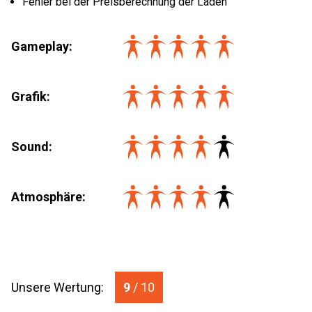
Fehler bei der Preisberechnung der Läden
Gameplay:
Grafik:
Sound:
Atmosphäre:
Unsere Wertung:
9
/ 10