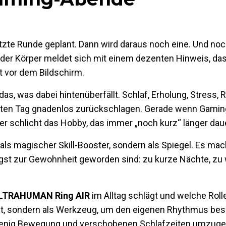
etzte Runde geplant. Dann wird daraus noch eine. Und noch
nd der Körper meldet sich mit einem dezenten Hinweis, das
t vor dem Bildschirm.
as, was dabei hintenüberfällt. Schlaf, Erholung, Stress, R
hsten Tag gnadenlos zurückschlagen. Gerade wenn Gaming
r schlicht das Hobby, das immer „noch kurz“ länger daue
 als magischer Skill-Booster, sondern als Spiegel. Es ma
ängst zur Gewohnheit geworden sind: zu kurze Nächte, zu
LTRAHUMAN Ring AIR
im Alltag schlägt und welche Rolle
et, sondern als Werkzeug, um den eigenen Rhythmus bes
 wenig Bewegung und verschobenen Schlafzeiten umzuge