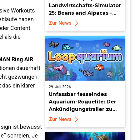
Landwirtschafts-Simulator
ensive Workouts
25: Beans and Alpacas -
sabläufe haben
Mehr auf FarmCon
Zur News
oder Content
l als die
AN Ring AIR
ionen dauerhaft
icht gezwungen.
 das ein klarer
29. Juli 2026
Unfassbar fesselndes
Aquarium-Roguelite: Der
Ankündigungstrailer zu
Loopquarium
Zur News
esign ist bewusst
e“ schreien. Je