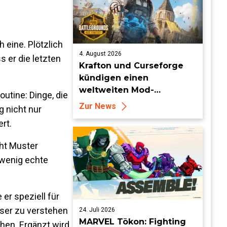
 eine. Plötzlich
4. August 2026
s er die letzten
Krafton und Curseforge
kündigen einen
weltweiten Mod-
outine: Dinge, die
Wettbewerb mit einem
Zur News
 nicht nur
Preisgeld von 95.000 US-
rt.
Dollar an
cht Muster
 wenig echte
 er speziell für
ser zu verstehen
24. Juli 2026
MARVEL Tōkon: Fighting
hen. Ergänzt wird