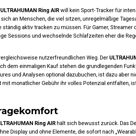
r
ULTRAHUMAN Ring AIR
will kein Sport-Tracker für int
tet sich an Menschen, die viel sitzen, unregelmäßige Tage
 ständig aktiv tracken zu müssen. Für Gamer, Streamer 
lange Sessions und wechselnde Schlafzeiten eher die Rege
ergleichsweise nutzerfreundlichen Weg. Der
ULTRAHUM
h dem einmaligen Kauf stehen die grundlegenden Funkt
ures und Analysen optional dazubuchen, ist dazu aber n
mit monatlicher Gebühr ihr volles Potenzial entfalten, ist
Tragekomfort
LTRAHUMAN Ring AIR
hält sich bewusst zurück. Das D
ohne Display und ohne Elemente, die sofort nach „Wearabl