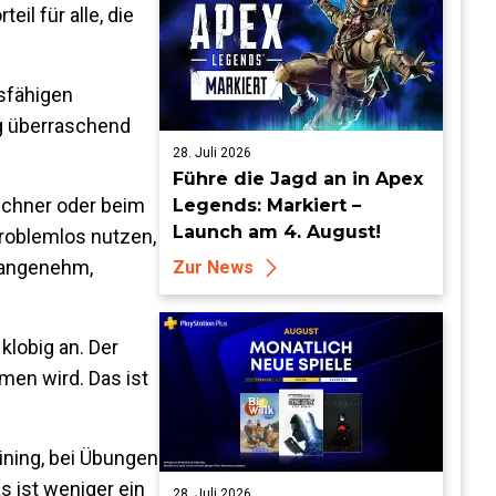
il für alle, die
sfähigen
ng überraschend
28. Juli 2026
Führe die Jagd an in Apex
echner oder beim
Legends: Markiert –
Launch am 4. August!
problemlos nutzen,
l angenehm,
Zur News
klobig an. Der
men wird. Das ist
aining, bei Übungen
 ist weniger ein
28. Juli 2026