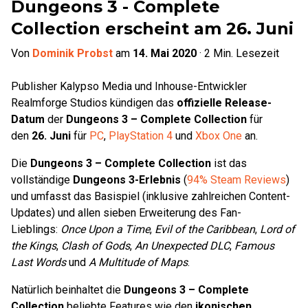
Dungeons 3 - Complete
Collection erscheint am 26. Juni
Von
Dominik Probst
am
14. Mai 2020
·
2
Min. Lesezeit
Publisher Kalypso Media und Inhouse-Entwickler
Realmforge Studios kündigen das
offizielle Release-
Datum
der
Dungeons 3 – Complete Collection
für
den
26. Juni
für
PC
,
PlayStation 4
und
Xbox One
an.
Die
Dungeons 3 – Complete Collection
ist das
vollständige
Dungeons 3-Erlebnis
(
94% Steam Reviews
)
und umfasst das Basispiel (inklusive zahlreichen Content-
Updates) und allen sieben Erweiterung des Fan-
Lieblings:
Once Upon a Time
,
Evil of the Caribbean
,
Lord of
the Kings
,
Clash of Gods
,
An Unexpected DLC
,
Famous
Last Words
und
A Multitude of Maps
.
Natürlich beinhaltet die
Dungeons 3 – Complete
Collection
beliebte Features wie den
ikonischen