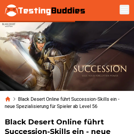
Zum Hauptinhalt springen
Home
Black Desert Online führt Succession-Skills ein -
neue Spezialisierung für Spieler ab Level 56
Black Desert Online führt
Succession-Skills ein - neue