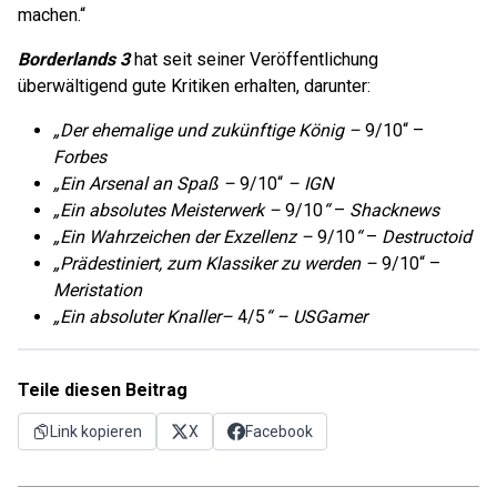
machen.“
Borderlands 3
hat seit seiner Veröffentlichung
überwältigend gute Kritiken erhalten, darunter:
„Der ehemalige und zukünftige König –
9/10“ –
Forbes
„Ein Arsenal an Spaß –
9/10“
– IGN
„Ein absolutes Meisterwerk –
9/10
“
–
Shacknews
„Ein Wahrzeichen der Exzellenz –
9/10
“
–
Destructoid
„Prädestiniert, zum Klassiker zu werden –
9/10“ –
Meristation
„Ein absoluter Knaller–
4/5
“ – USGamer
Teile diesen Beitrag
Link kopieren
X
Facebook