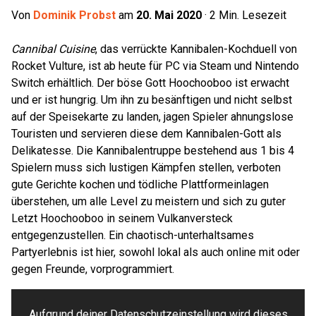
Von
Dominik Probst
am
20. Mai 2020
·
2
Min. Lesezeit
Cannibal Cuisine
, das verrückte Kannibalen-Kochduell von
Rocket Vulture, ist ab heute für PC via Steam und Nintendo
Switch erhältlich. Der böse Gott Hoochooboo ist erwacht
und er ist hungrig. Um ihn zu besänftigen und nicht selbst
auf der Speisekarte zu landen, jagen Spieler ahnungslose
Touristen und servieren diese dem Kannibalen-Gott als
Delikatesse. Die Kannibalentruppe bestehend aus 1 bis 4
Spielern muss sich lustigen Kämpfen stellen, verboten
gute Gerichte kochen und tödliche Plattformeinlagen
überstehen, um alle Level zu meistern und sich zu guter
Letzt Hoochooboo in seinem Vulkanversteck
entgegenzustellen. Ein chaotisch-unterhaltsames
Partyerlebnis ist hier, sowohl lokal als auch online mit oder
gegen Freunde, vorprogrammiert.
Aufgrund deiner Datenschutzeinstellung wird dieses