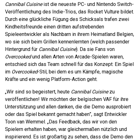
Cannibal Cuisine
ist die neueste PC- und Nintendo Switch-
Veröffentlichung des Indie-Trios, das Rocket Vulture bildet.
Durch eine glückliche Fügung des Schicksals trafen zwei
Kindheitsfreunde einen dritten aufstrebenden
Spieleentwickler als Nachbarn in ihrem Heimatland Belgien,
wo sie sich beim Grillen kennenlernten (welch passender
Hintergrund für
Cannibal Cuisine
). Da sie Fans von
Overcooked
und allen Arten von Arcade-Spielen waren,
entschied sich das Team schnell für das Konzept: Ein Spiel
im
Overcooked
-Stil, bei dem es um Kämpfe, magische
Kräfte und ein wenig Platform-Action geht.
„Wir sind so begeistert, heute
Cannibal Cuisine
zu
veröffentlichen! Wir möchten der belgischen VAF für ihre
Unterstützung und allen danken, die die Demo ausprobiert
oder das Spiel bekannt gemacht haben”, sagt Entwickler
Toon van Wemmel. „Das Feedback, das wir von den
Spielern erhalten haben, war gleichermaßen nützlich und
inspirierend. Es ist großartig zu sehen, dass die Demo den