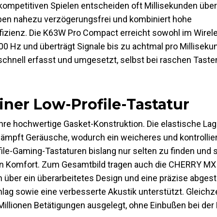
ompetitiven Spielen entscheiden oft Millisekunden über
aben nahezu verzögerungsfrei und kombiniert hohe
izienz. Die K63W Pro Compact erreicht sowohl im Wirele
0 Hz und überträgt Signale bis zu achtmal pro Milliseku
chnell erfasst und umgesetzt, selbst bei raschen Taste
ner Low-Profile-Tastatur
hre hochwertige Gasket-Konstruktion. Die elastische La
ämpft Geräusche, wodurch ein weicheres und kontrollie
file-Gaming-Tastaturen bislang nur selten zu finden und 
en Komfort. Zum Gesamtbild tragen auch die CHERRY MX 
 über ein überarbeitetes Design und eine präzise abge
g sowie eine verbesserte Akustik unterstützt. Gleichzei
llionen Betätigungen ausgelegt, ohne Einbußen bei der 