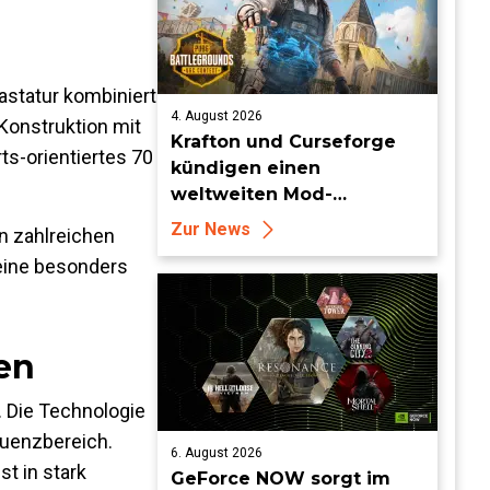
statur kombiniert
4. August 2026
Konstruktion mit
Krafton und Curseforge
s-orientiertes 70
kündigen einen
weltweiten Mod-
Wettbewerb mit einem
Zur News
n zahlreichen
Preisgeld von 95.000 US-
 eine besonders
Dollar an
en
 Die Technologie
quenzbereich.
6. August 2026
t in stark
GeForce NOW sorgt im