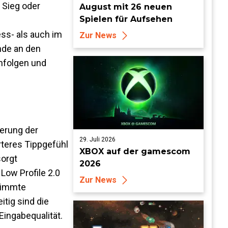
 Sieg oder
August mit 26 neuen
Spielen für Aufsehen
ss- als auch im
Zur News
nde an den
nfolgen und
gerung der
29. Juli 2026
rteres Tippgefühl
XBOX auf der gamescom
sorgt
2026
Low Profile 2.0
Zur News
stimmte
tig sind die
Eingabequalität.