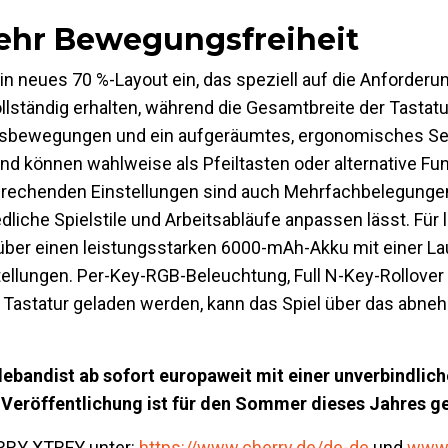
ehr Bewegungsfreiheit
 neues 70 %-Layout ein, das speziell auf die Anforder
lständig erhalten, während die Gesamtbreite der Tastatu
ausbewegungen und ein aufgeräumtes, ergonomisches Set
und können wahlweise als Pfeiltasten oder alternative Fu
sprechenden Einstellungen sind auch Mehrfachbelegunge
edliche Spielstile und Arbeitsabläufe anpassen lässt. Für
er einen leistungsstarken 6000-mAh-Akku mit einer Lau
llungen. Per-Key-RGB-Beleuchtung, Full N-Key-Rollover 
e Tastatur geladen werden, kann das Spiel über das abn
deband
ist ab sofort europaweit mit einer unverbindlic
-Veröffentlichung ist für den Sommer dieses Jahres ge
RRY XTRFY unter:
https://www.cherry.de/de-de
und
www.