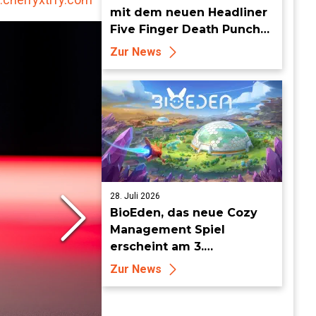
mit dem neuen Headliner
Five Finger Death Punch
zu World of Tanks Modern
Zur News
Armor zurück
28. Juli 2026
BioEden, das neue Cozy
Management Spiel
erscheint am 3.
September für PS5, Xbox
Zur News
Series, Nintendo Switch 2
und Steam