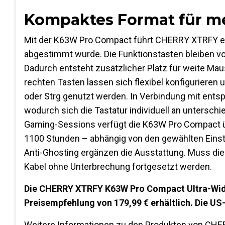
Kompaktes Format für m
Mit der K63W Pro Compact führt CHERRY XTRFY ein
abgestimmt wurde. Die Funktionstasten bleiben vol
Dadurch entsteht zusätzlicher Platz für weite M
rechten Tasten lassen sich flexibel konfigurieren 
oder Strg genutzt werden. In Verbindung mit ent
wodurch sich die Tastatur individuell an unterschi
Gaming-Sessions verfügt die K63W Pro Compact üb
1100 Stunden – abhängig von den gewählten Einste
Anti-Ghosting ergänzen die Ausstattung. Muss di
Kabel ohne Unterbrechung fortgesetzt werden.
Die CHERRY XTRFY K63W Pro Compact Ultra-Wi
Preisempfehlung von 179,99 € erhältlich. Die US
Weitere Informationen zu den Produkten von CHE