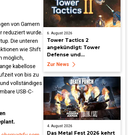
ungen von Gamern
r reduziert wurde.
6. August 2026
Tower Tactics 2
up. Die unteren
angekündigt: Tower
nktionen wie Shift
Defense und
n möglich,
Deckbuilding Kombo
Zur News
 lange kabellose
kehrt zurück
fzeit von bis zu
und vollständiges
ehmbare USB-C-
hen
plant.
4. August 2026
Das Metal Fest 2026 kehrt
cherryxtrfy.com