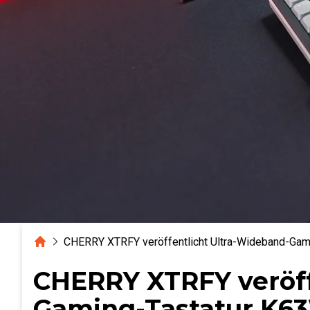
Home
CHERRY XTRFY veröffentlicht Ultra-Wideband-Ga
CHERRY XTRFY veröff
Gaming-Tastatur K6