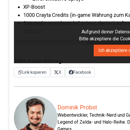
XP-Boost
1000 Crayta Credits (in-game Währung zum K
Saisonaler post-launch Content, der im Laufe 
Circus“)
Aufgrund deiner Datensc
Bitte akzeptiere die Co
Ich akzeptiere 
Teile diesen Beitrag
Link kopieren
X
Facebook
Dominik Probst
Webentwickler, Technik-Nerd und Ga
Legend of Zelda- und Halo-Reihe. D
Games.