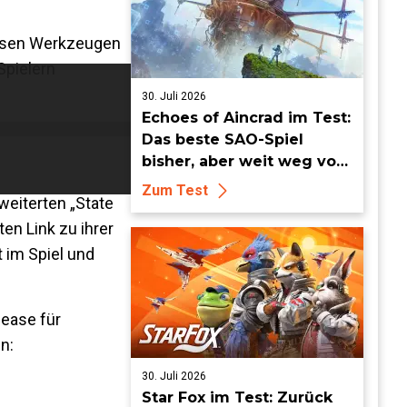
versen Werkzeugen
Spielern
30. Juli 2026
Echoes of Aincrad im Test:
Das beste SAO-Spiel
bisher, aber weit weg vom
Meisterwerk
Zum Test
weiterten „State
ten Link zu ihrer
t im Spiel und
lease für
n:
30. Juli 2026
Star Fox im Test: Zurück