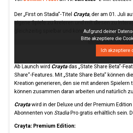
Der „First on Stadia”-Titel
Crayta
, der am 01. Juli a
eigene Spiele zu kreieren und mit diesen zu intera
gleichzeitig spielbar und können einer Vielzahl v
Aufgrund deiner Datensc
Bitte akzeptiere die Co
Ich akzeptiere 
Ab Launch wird
Crayta
das „State Share Beta”-Feat
Share“-Features. Mit „State Share Beta“ können die
Kreation generieren, den sie mit anderen Spielern t
können zusammen daran arbeiten und natürlich z
Crayta
wird in der Deluxe und der Premium Edition
Abonnenten von
Stadia
Pro gratis erhältlich sein
Crayta: Premium Edition: