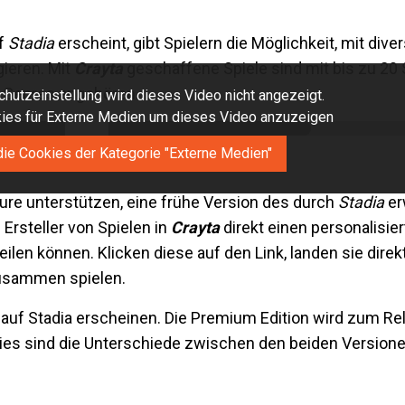
uf
Stadia
erscheint, gibt Spielern die Möglichkeit, mit di
gieren. Mit
Crayta
geschaffene Spiele sind mit bis zu 20 
on Genres angehören.
hutzeinstellung wird dieses Video nicht angezeigt.
okies für Externe Medien um dieses Video anzuzeigen
die Cookies der Kategorie "Externe Medien"
ure unterstützen, eine frühe Version des durch
Stadia
er
 Ersteller von Spielen in
Crayta
direkt einen personalisier
eilen können. Klicken diese auf den Link, landen sie direk
usammen spielen.
 auf Stadia erscheinen. Die Premium Edition wird zum Re
. Dies sind die Unterschiede zwischen den beiden Versione