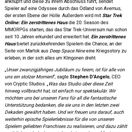
anknüpft und diese zu ihrem Abschluss führt, sendet
Spieler auf eine Odyssee durch das Ödland von Avernus,
der ersten Ebene der Hölle. Außerdem wird mit
Star Trek
Online: Ein zerstrittenes Haus
die 20. Season des
MMORPGs starten, das das Star Trek-Universum nun schon
seit 10 Jahren erkundet und erweitert hat.
Ein zerstrittenes
Haus
bietet zurückkehrenden Spielern die Chance, an der
Seite von Martok aus
Deep Space Nine
eine Kriegsstory zu
erleben, in der sich alles um Klingonen dreht.
„
Unser zwanzigjähriges Jubiläum zu feiern, ist für alle von
uns ein stolzer Moment
“, sagte
Stephen D’Angelo
, CEO
von Cryptic Studios. „
Was das Studio über diese Zeit
hinweg vollbracht hat, ist einfach nur spektakulär. Wir
möchten uns bei unseren Fans für all die fantastische
Unterstützung bedanken, die sie uns in den letzten zwei
Dekaden gewährt haben. Und wir freuen uns darauf, auch
weiterhin epische Spielerlebnisse für die von unseren
Spielern geliebten Franchises zu realisieren, und dazu zählt