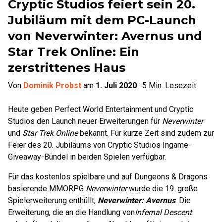
Cryptic Studios feiert sein 20.
Jubiläum mit dem PC-Launch
von Neverwinter: Avernus und
Star Trek Online: Ein
zerstrittenes Haus
Von
Dominik Probst
am
1. Juli 2020
·
5
Min. Lesezeit
Heute geben Perfect World Entertainment und Cryptic
Studios den Launch neuer Erweiterungen für
Neverwinter
und
Star Trek Online
bekannt. Für kurze Zeit sind zudem zur
Feier des 20. Jubiläums von Cryptic Studios Ingame-
Giveaway-Bündel in beiden Spielen verfügbar.
Für das kostenlos spielbare und auf Dungeons & Dragons
basierende MMORPG
Neverwinter
wurde die 19. große
Spielerweiterung enthüllt,
Neverwinter: Avernus
. Die
Erweiterung, die an die Handlung von
Infernal Descent