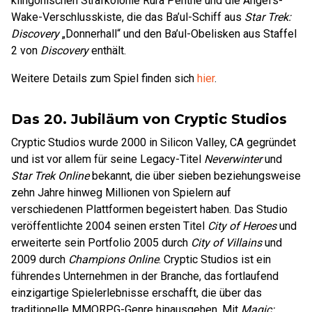
klingonischen Strafkolonie Rura Penthe und die Angel’s-
Wake-Verschlusskiste, die das Ba’ul-Schiff aus
Star Trek:
Discovery
„Donnerhall“ und den Ba’ul-Obelisken aus Staffel
2 von
Discovery
enthält.
Weitere Details zum Spiel finden sich
hier
.
Das 20. Jubiläum von Cryptic Studios
Cryptic Studios wurde 2000 in Silicon Valley, CA gegründet
und ist vor allem für seine Legacy-Titel
Neverwinter
und
Star Trek Online
bekannt, die über sieben beziehungsweise
zehn Jahre hinweg Millionen von Spielern auf
verschiedenen Plattformen begeistert haben. Das Studio
veröffentlichte 2004 seinen ersten Titel
City of Heroes
und
erweiterte sein Portfolio 2005 durch
City of Villains
und
2009 durch
Champions Online
. Cryptic Studios ist ein
führendes Unternehmen in der Branche, das fortlaufend
einzigartige Spielerlebnisse erschafft, die über das
traditionelle MMORPG-Genre hinausgehen. Mit
Magic: