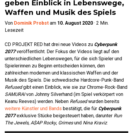
geben Einblick in Lebenswege,
Waffen und Musik des Spiels
Von
Dominik Probst
am
10. August 2020
·
2
Min.
Lesezeit
CD PROJEKT RED hat drei neue Videos zu
Cyberpunk
2077
veröffentlicht. Der Fokus der Videos liegt auf den
unterschiedlichen Lebenswegen, für die sich Spieler und
Spielerinnen zu Beginn entscheiden können, den
zahlreichen modernen und klassischen Waffen und der
Musik des Spiels. Die schwedische Hardcore-Punk-Band
Refused
gibt einen Einblick, wie sie zur Chrome-Rock-Band
SAMURAI
von Johnny Silverhand (im Spiel verkörpert von
Keanu Reeves) werden. Neben
Refused
wurden bereits
weitere Künstler und Bands
bestätigt, die für
Cyberpunk
2077
exklusive Stücke beigesteuert haben, darunter
Run
The Jewels
,
A$AP Rocky
,
Grimes
und
Nina Kraviz
.