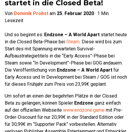
startet in die Closed Beta!
Von
Dominik Probst
am
25. Februar 2020
·
1
Min.
Lesezeit
Und so beginnt es:
Endzone – A World Apart
startet heute
in die Closed Beta-Phase bei
Steam
. Diese wird bis zum
Start des mit Spannung erwarteten Survival-
Aufbaustrategietitels in die “Early Access”-Phase bei
Steam sowie “In Development”-Phase bei GOG andauern.
Die Veröffentlichung von
Endzone – A World Apart
für
Early Access und In Development bei Steam / GOG ist noch
für dieses Frühjahr zum Preis von 23,99€ geplant.
Um sofort an einen der begehrten Plätze in der Closed
Beta zu gelangen, können Spieler
Endzone
ganz einfach
auf der offiziellen Webseite
www.endzone.game
mit Pre-
Order-Discount für nur 20,99€ in der Standard Edition oder
für 30,99€ im “Supporter Pack” vorbestellen. Alternativ
verlosen Publisher Assemble Entertainment und Entwickler