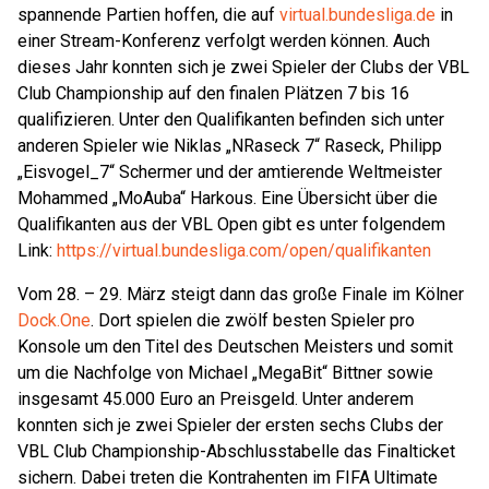
spannende Partien hoffen, die auf
virtual.bundesliga.de
in
einer Stream-Konferenz verfolgt werden können. Auch
dieses Jahr konnten sich je zwei Spieler der Clubs der VBL
Club Championship auf den finalen Plätzen 7 bis 16
qualifizieren. Unter den Qualifikanten befinden sich unter
anderen Spieler wie Niklas „NRaseck 7“ Raseck, Philipp
„Eisvogel_7“ Schermer und der amtierende Weltmeister
Mohammed „MoAuba“ Harkous. Eine Übersicht über die
Qualifikanten aus der VBL Open gibt es unter folgendem
Link:
https://virtual.bundesliga.com/open/qualifikanten
Vom 28. – 29. März steigt dann das große Finale im Kölner
Dock.One
. Dort spielen die zwölf besten Spieler pro
Konsole um den Titel des Deutschen Meisters und somit
um die Nachfolge von Michael „MegaBit“ Bittner sowie
insgesamt 45.000 Euro an Preisgeld. Unter anderem
konnten sich je zwei Spieler der ersten sechs Clubs der
VBL Club Championship-Abschlusstabelle das Finalticket
sichern. Dabei treten die Kontrahenten im FIFA Ultimate