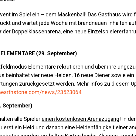
nt im Spiel ein – dem Maskenball! Das Gasthaus wird fü
ckt und wartet jede Woche mit brandneuen Inhalten auf
 der Doppelklassenarena, eine neue Einzelspielererfahr
ELEMENTARE (29. September)
feldmodus Elementare rekrutieren und über ihre ungezü
s beinhaltet vier neue Helden, 16 neue Diener sowie ein
ertungen zurückgesetzt werden. Mehr Infos zu diesem Up
ayhearthstone.com/news/23523064
 September)
alten alle Spieler
einen kostenlosen Arenazugang
! In der
erst ein Held und danach eine Heldenfähigkeit einer a
ngeboten werden, enthalten Karten beider Klassen, zusätz