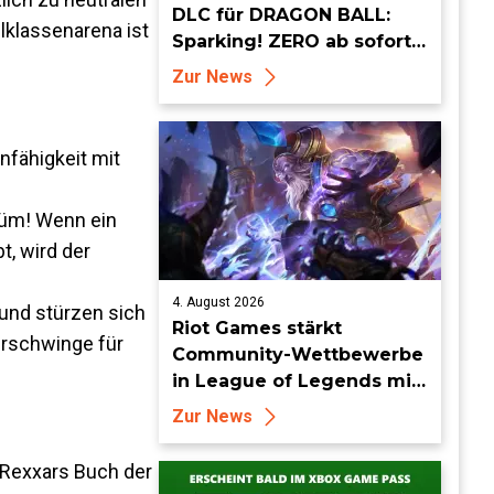
DLC für DRAGON BALL:
lklassenarena ist
Sparking! ZERO ab sofort
erhältlich
Zur News
nfähigkeit mit
tüm! Wenn ein
t, wird der
4. August 2026
und stürzen sich
Riot Games stärkt
erschwinge für
Community-Wettbewerbe
in League of Legends mit
neuen Organized-Play-
Zur News
Updates
 Rexxars Buch der