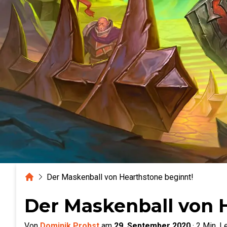
Home
Der Maskenball von Hearthstone beginnt!
Der Maskenball von 
Von
Dominik Probst
am
29. September 2020
·
2
Min. L