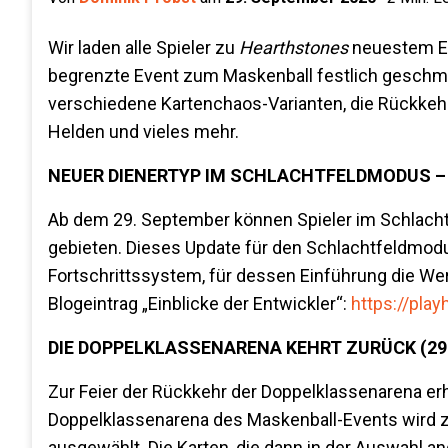
Wir laden alle Spieler zu
Hearthstones
neuestem Eve
begrenzte Event zum Maskenball festlich geschmü
verschiedene Kartenchaos-Varianten, die Rückkehr
Helden und vieles mehr.
NEUER DIENERTYP IM SCHLACHTFELDMODUS – 
Ab dem 29. September können Spieler im Schlacht
gebieten. Dieses Update für den Schlachtfeldmodu
Fortschrittssystem, für dessen Einführung die W
Blogeintrag „Einblicke der Entwickler“:
https://pl
DIE DOPPELKLASSENARENA KEHRT ZURÜCK (29.
Zur Feier der Rückkehr der Doppelklassenarena erh
Doppelklassenarena des Maskenball-Events wird zu
ausgewählt. Die Karten, die dann in der Auswahl a