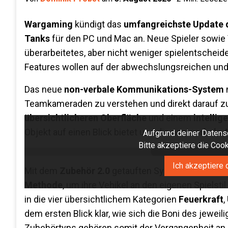
Wargaming
kündigt das
umfangreichste Update 
Tanks
für den PC und Mac an. Neue Spieler sowie 
überarbeitetes, aber nicht weniger spielentschei
Features wollen auf der abwechslungsreichen und 
Das neue
non-verbale Kommunikations-System
Teamkameraden zu verstehen und direkt darauf zu
übersichtlicheren Oberfläche
und einem
intelli
Objekt auf einen Blick bietet und die
non-verbale 
Aufgrund deiner Datensc
Bitte akzeptiere die Co
Ich akzeptiere 
Mit dem
Zubehör 2.0
getauften System für option
Methode
, um ihre Vehikel an den eigenen Spiels
in die vier übersichtlichem Kategorien
Feuerkraft
,
dem ersten Blick klar, wie sich die Boni des jew
Zubehörtyps gehören somit der Vergangenheit an.