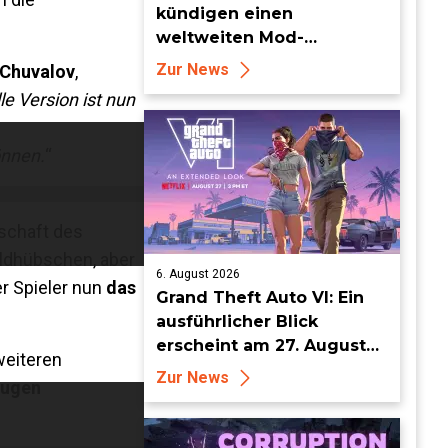
kündigen einen
weltweiten Mod-
Wettbewerb mit einem
Zur News
Chuvalov
,
Preisgeld von 95.000 US-
e Version ist nun
Dollar an
önnen.
“
dschaft des
ildhübschen, aber
6. August 2026
er Spieler nun
das
Grand Theft Auto VI: Ein
ausführlicher Blick
erscheint am 27. August
weiteren
auf Netflix und YouTube
Zur News
eugen