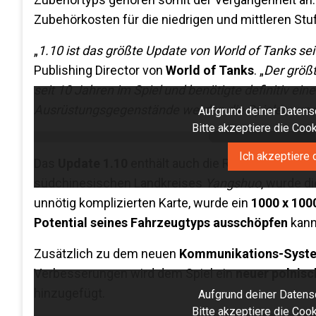
Zubehörkosten für die niedrigen und mittleren Stuf
„
1.10 ist das größte Update von World of Tanks sei
Publishing Director von
World of Tanks
. „
Der größt
seit 10 Jahren im Spiel und benötigte definitiv e
Ausrüstungsgegenstände werden die Spieler nun v
Aufgrund deiner Datensc
Bitte akzeptiere die Co
Ich akzeptiere 
Das
Update 1.10
enthält auch die Rückkehr der Kar
südchinesischen Landkreises
Yangshuo
, wurde d
unnötig komplizierten Karte, wurde ein
1000 x 1000
Potential seines Fahrzeugtyps ausschöpfen
kann
Zusätzlich zu dem neuen
Kommunikations-Syst
Verbesserungen wird dem Spiel ein
neuer polnis
hinzugefügt.
Aufgrund deiner Datensc
Bitte akzeptiere die Co