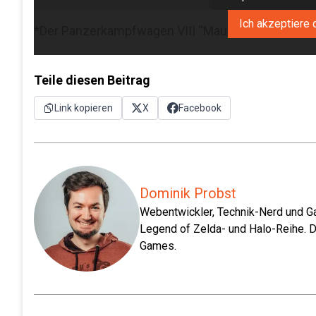
Ich akzeptiere 
*Der Panzerkampfwagen VIII “Maus” war ein, mit 
Teile diesen Beitrag
Link kopieren
X
Facebook
Dominik Probst
Webentwickler, Technik-Nerd und Ga
Legend of Zelda- und Halo-Reihe. D
Games.