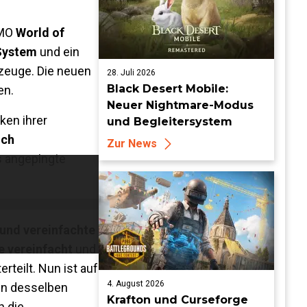
MMO
World of
System
und ein
zeuge. Die neuen
28. Juli 2026
Black Desert Mobile:
en.
Neuer Nightmare-Modus
iken ihrer
und Begleitersystem
ich
Zur News
s angepingte
 und vereinfachte
e vereinfacht
und
erteilt. Nun ist auf
4. August 2026
nen desselben
Krafton und Curseforge
 die