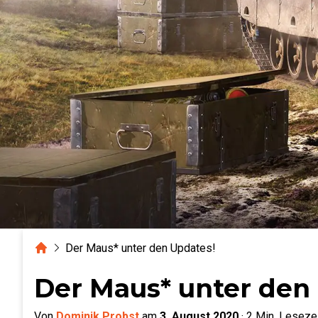
Home
Der Maus* unter den Updates!
Der Maus* unter den
Von
Dominik Probst
am
3. August 2020
·
2
Min. Leseze