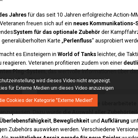
des Jahres
für das seit 10 Jahren erfolgreiche Action-
Veteranen freuen sich auf ein
neues Kommunikations-
dendes
System für das optionale Zubehör
der Kampffahr
generalüberholten Karte „
Perlenfluss
“ ausprobiert werd
macht es Einsteigern in
World of Tanks
leichter, die Takt
 reagieren. Veteranen profitieren zudem von einer
deutl
genten Ping-System
, das wertvolle Informationen über da
Absprache
effizienter macht als je zuvor.
hutzeinstellung wird dieses Video nicht angezeigt.
okies für Externe Medien um dieses Video anzuzeigen
die Cookies der Kategorie "Externe Medien"
ale Einbauten, bekommen die Spieler eine
überarbeitete
til anzupassen. Dazu wurde
die Auswahl aller Zubehörteil
Überlebensfähigkeit
,
Beweglichkeit
und
Aufklärung
unt
eiligen Zubehörs auswirken werden. Verschiedene Versio
 Als
zusätzlicher Anreiz gerade für neue Spieler
wurden