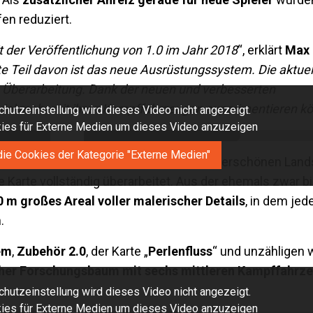
en reduziert.
t der Veröffentlichung von 1.0 im Jahr 2018
“, erklärt
Max 
e Teil davon ist das neue Ausrüstungssystem. Die aktuell
ine Überarbeitung. Dank der neuen und verbesserten
iel mehr mit ihren Kampffahrzeugen experimentieren k
hutzeinstellung wird dieses Video nicht angezeigt.
okies für Externe Medien um dieses Video anzuzeigen
die Cookies der Kategorie "Externe Medien"
te „
Perlenfluss
“. Inspiriert von der wunderschönen Lan
ie Karte vollständig überarbeitet. Aus der ehemals zwar b
 m großes Areal voller malerischer Details
, in dem jed
.
em
,
Zubehör 2.0
, der Karte „
Perlenfluss
“ und unzähligen 
cher Forschungsbaum mit sechs mittleren Kampffahrz
hutzeinstellung wird dieses Video nicht angezeigt.
okies für Externe Medien um dieses Video anzuzeigen