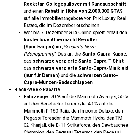
Rockstar-Collegepullover mit Rundausschnitt
und einen
Rabatt in Höhe von 2.000.000 GTA$
auf alle Immobilienangebote von Prix Luxury Real
Estate, die im Dezember erscheinen
Wer bis 7. Dezember GTA Online spielt, erhält den
kostenlosen
Übermacht Revolter
(Sportwagen)
im „
Sessanta Nove
(Monogramm)
“-Design, die
Santo-Capra-Kappe
,
das
schwarze verzierte Santo-Capra-T-Shirt
,
das
schwarze verzierte Santo-Capra-Minikleid
(nur für Damen)
und die
schwarzen Santo-
Capra-Münzen-Badeschlappen
Black-Week-Rabatte:
Fahrzeuge:
70 % auf die Mammoth Avenger, 50 %
auf den Benefactor Terrorbyte, 40 % auf die
Mammoth F-160 Raiju, den Imponte Deluxo, den
Pegassi Toreador, die Mammoth Hydra, den TM-
02 Khanjali, die B-11 Strikeforce, den Dewbauchee
Champion, den Pegassi Tezeract, den Pegassi