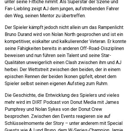
unter seine Fittiche nimmt. Als Superstar der Szene und
Fan-Liebling zeigt AJ dem jungen, aufstrebenden Fahrer
den Weg, seinen Mentor zu übertreffen.
Der Spieler kämpft jedoch nicht allein um das Rampenlicht:
Bruno Durand wird von Nolan North gesprochen und ist ein
kompetitiver, eiskalter und kalkulierender Veteran. Er konnte
seine Fähigkeiten bereits in anderen Off-Road-Disziplinen
beweisen und nun führen sein Talent und seine Star-
Qualitäten unweigerlich einen Clash zwischen ihm und AJ
herbei. Der Wettstreit zwischen den beiden, der in einem
epischen Rennen der beiden Ikonen gipfelt, ebnet dem
Spieler selbst seinen eigenen Aufstieg zum Ruhm.
Die Geschichte, die Entwicklung des Spielers und vieles
mehr wird im DIRT Podcast von Donut Media mit James
Pumphrey und Nolan Sykes von der Donut Crew
besprochen. Zwischen den Events reagieren sie auf
Schlüsselmomente der Story – unter anderem mit Special
Guests wie AJ und Bruno, dem W-Series-Champion Jamie