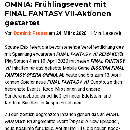
OMNIA: Frühlingsevent mit
FINAL FANTASY VII-Aktionen
gestartet
Von
Dominik Probst
am
24. März 2020
·
1
Min. Lesezeit
Square Enix feiert die bevorstehende Veröffentlichung des
mit Spannung erwarteten
FINAL FANTASY VII REMAKE
für
PlayStation 4 am 10. April 2020 mit neuen
FINAL FANTASY
VII
-Inhalten für das beliebte Mobile Game
DISSIDIA FINAL
FANTASY OPERA OMNIA
. Ab heute und bis zum 13. April
können Spieler neue
FINAL FANTASY VII
-Quests, zeitlich
begrenzte Events, Koop-Missionen und andere
Sonderangebote, einschließlich neuer Edelstein- und
Kostüm-Bundles, in Anspruch nehmen.
Zu den zeitlich begrenzten Inhalten gehört das an
FINAL
FANTASY VII
angelehnte Event “Abyss: A New Episode”,
neue Kostüme für Cloud, Aerith und Tifa, die neuen Koop-