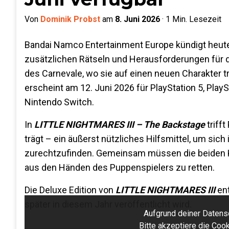
Von
Dominik Probst
am
8. Juni 2026
·
1
Min. Lesezeit
Bandai Namco Entertainment Europe kündigt heu
zusätzlichen Rätseln und Herausforderungen für da
des Carnevale, wo sie auf einen neuen Charakter 
erscheint am 12. Juni 2026 für PlayStation 5, Play
Nintendo Switch.
In
LITTLE NIGHTMARES III – The Backstage
triff
trägt – ein äußerst nützliches Hilfsmittel, um sic
zurechtzufinden. Gemeinsam müssen die beiden K
aus den Händen des Puppenspielers zu retten.
Die Deluxe Edition von
LITTLE NIGHTMARES III
en
später in diesem Jahr veröffentlicht wird.
Aufgrund deiner Datensc
Bitte akzeptiere die Co