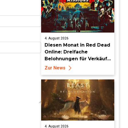
4. August 2026
Diesen Monat in Red Dead
Online: Dreifache
Belohnungen für Verkäufe
von Sammlersätzen und
Zur News
das Entdecken von
Sammlerstücken, in
Telegramm-Missionen
und mehr
4. August 2026