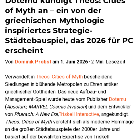
Dotemu kündigt Theos: Cities
of Myth an – ein von der
griechischen Mythologie
inspiriertes Strategie-
Städtebauspiel, das 2026 für PC
erscheint
Von
Dominik Probst
am
1. Juni 2026
·
2
Min. Lesezeit
Verwandelt in
Theos: Cities of Myth
bescheidene
Siedlungen in blühende Metropolen zu Ehren antiker
griechischer Gottheiten. Das neue Aufbau- und
Management-Spiel wurde heute vom Publisher
Dotemu
(
Absolum
,
MARVEL Cosmic Invasion
) und dem Entwickler
von
Pharaoh: A New Era,
Triskell Interactive
,
angekündigt.
Theos: Cities of Myth
versteht sich als moderne Hommage
an die großen Städtebauspiele der 2000er Jahre und
basiert auf der bewährten Expertise von Triskell