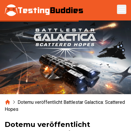
Zum Hauptinhalt springen
Home
Dotemu veröffentlicht Battlestar Galactica: Scattered
Hopes
Dotemu veröffentlicht