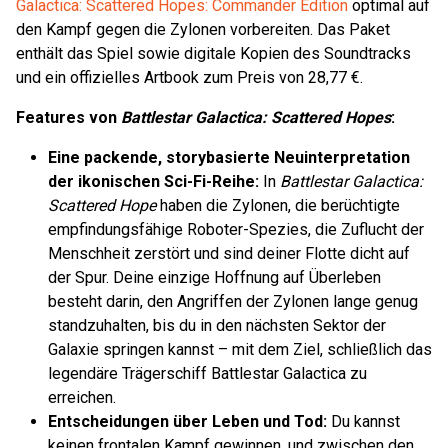
Galactica: Scattered Hopes: Commander Edition
optimal auf
den Kampf gegen die Zylonen vorbereiten. Das Paket
enthält das Spiel sowie digitale Kopien des Soundtracks
und ein offizielles Artbook zum Preis von 28,77 €.
Features von
Battlestar Galactica: Scattered Hopes
:
Eine packende, storybasierte Neuinterpretation
der ikonischen Sci-Fi-Reihe:
In
Battlestar Galactica:
Scattered Hope
haben die Zylonen, die berüchtigte
empfindungsfähige Roboter-Spezies, die Zuflucht der
Menschheit zerstört und sind deiner Flotte dicht auf
der Spur. Deine einzige Hoffnung auf Überleben
besteht darin, den Angriffen der Zylonen lange genug
standzuhalten, bis du in den nächsten Sektor der
Galaxie springen kannst – mit dem Ziel, schließlich das
legendäre Trägerschiff Battlestar Galactica zu
erreichen.
Entscheidungen über Leben und Tod:
Du kannst
keinen frontalen Kampf gewinnen, und zwischen den