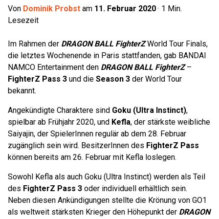
Von
Dominik Probst
am
11. Februar 2020
·
1
Min.
Lesezeit
Im Rahmen der
DRAGON BALL FighterZ
World Tour Finals,
die letztes Wochenende in Paris stattfanden, gab BANDAI
NAMCO Entertainment den
DRAGON BALL FighterZ
–
FighterZ Pass 3
und die
Season 3
der World Tour
bekannt.
Angekündigte Charaktere sind
Goku (Ultra Instinct)
,
spielbar ab Frühjahr 2020, und
Kefla
, der stärkste weibliche
Saiyajin, der SpielerInnen regulär ab dem 28. Februar
zugänglich sein wird. BesitzerInnen des
FighterZ Pass
können bereits am 26. Februar mit Kefla loslegen.
Sowohl Kefla als auch Goku (Ultra Instinct) werden als Teil
des
FighterZ Pass 3
oder individuell erhältlich sein.
Neben diesen Ankündigungen stellte die Krönung von GO1
als weltweit stärksten Krieger den Höhepunkt der
DRAGON