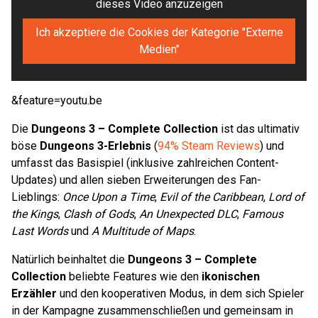
dieses Video anzuzeigen
Ich akzeptiere die Cookies der Kategorie "Externe
Medien"
&feature=youtu.be
Die
Dungeons 3 – Complete Collection
ist das ultimativ
böse
Dungeons 3-Erlebnis
(
94% Steam Reviews
) und
umfasst das Basispiel (inklusive zahlreichen Content-
Updates) und allen sieben Erweiterungen des Fan-
Lieblings:
Once Upon a Time
,
Evil of the Caribbean
,
Lord of
the Kings
,
Clash of Gods
,
An Unexpected DLC
,
Famous
Last Words
und
A Multitude of Maps
.
Natürlich beinhaltet die
Dungeons 3 – Complete
Collection
beliebte Features wie den
ikonischen
Erzähler
und den kooperativen Modus, in dem sich Spieler
in der Kampagne zusammenschließen und gemeinsam in