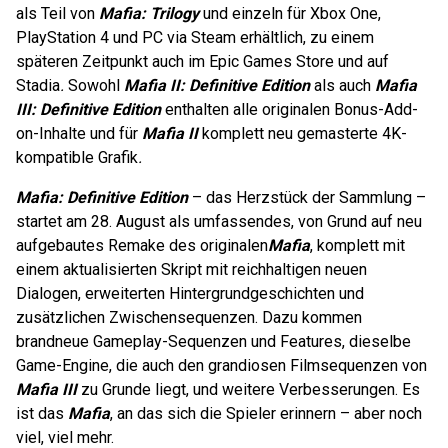
als Teil von
Mafia: Trilogy
und einzeln für Xbox One,
PlayStation 4 und PC via Steam erhältlich, zu einem
späteren Zeitpunkt auch im Epic Games Store und auf
Stadia
.
Sowohl
Mafia II: Definitive Edition
als auch
Mafia
III: Definitive Edition
enthalten alle originalen Bonus-Add-
on-Inhalte und für
Mafia II
komplett neu gemasterte 4K-
kompatible Grafik
.
Mafia: Definitive Edition
– das Herzstück der Sammlung –
startet am 28. August als umfassendes, von Grund auf neu
aufgebautes Remake des originalen
Mafia
, komplett mit
einem aktualisierten Skript mit reichhaltigen neuen
Dialogen, erweiterten Hintergrundgeschichten und
zusätzlichen Zwischensequenzen. Dazu kommen
brandneue Gameplay-Sequenzen und Features, dieselbe
Game-Engine, die auch den grandiosen Filmsequenzen von
Mafia III
zu Grunde liegt, und weitere Verbesserungen. Es
ist das
Mafia
, an das sich die Spieler erinnern – aber noch
viel, viel mehr.