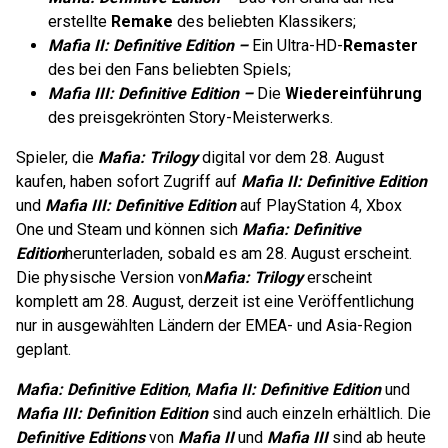
erstellte
Remake
des beliebten Klassikers;
Mafia II: Definitive Edition –
Ein Ultra-HD-
Remaster
des bei den Fans beliebten Spiels;
Mafia III: Definitive Edition –
Die
Wiedereinführung
des preisgekrönten Story-Meisterwerks.
Spieler, die
Mafia: Trilogy
digital vor dem 28. August
kaufen, haben sofort Zugriff auf
Mafia II: Definitive Edition
und
Mafia III: Definitive Edition
auf PlayStation 4, Xbox
One und Steam und können sich
Mafia: Definitive
Edition
herunterladen, sobald es am 28. August erscheint.
Die physische Version von
Mafia: Trilogy
erscheint
komplett am 28. August, derzeit ist eine Veröffentlichung
nur in ausgewählten Ländern der EMEA- und Asia-Region
geplant.
Mafia: Definitive Edition
,
Mafia II: Definitive Edition
und
Mafia III: Definition Edition
sind auch einzeln erhältlich. Die
Definitive Editions
von
Mafia II
und
Mafia III
sind ab heute