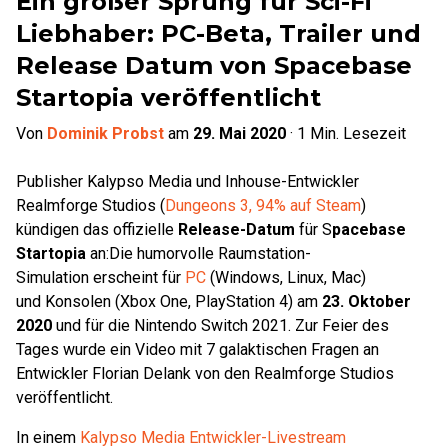
Ein großer Sprung für Sci-Fi
Liebhaber: PC-Beta, Trailer und
Release Datum von Spacebase
Startopia veröffentlicht
Von
Dominik Probst
am
29. Mai 2020
·
1
Min. Lesezeit
Publisher Kalypso Media und Inhouse-Entwickler
Realmforge Studios (
Dungeons 3, 94% auf Steam
)
kündigen das offizielle
Release-Datum
für S
pacebase
Startopia
an:Die
humorvolle Raumstation-
Simulation
erscheint für
PC
(Windows, Linux, Mac)
und Konsolen (Xbox One, PlayStation 4) am
23. Oktober
2020
und für die
Nintendo Switch 2021. Zur Feier des
Tages wurde ein Video mit 7 galaktischen Fragen an
Entwickler Florian Delank von den Realmforge Studios
veröffentlicht.
In einem
Kalypso Media Entwickler-Livestream