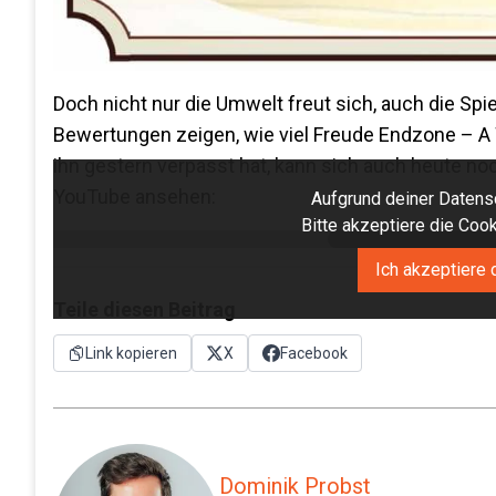
Doch nicht nur die Umwelt freut sich, auch die Sp
Bewertungen zeigen, wie viel Freude Endzone – A 
ihn gestern verpasst hat, kann sich auch heute no
YouTube ansehen:
Aufgrund deiner Datensc
Bitte akzeptiere die Co
Ich akzeptiere 
Teile diesen Beitrag
Link kopieren
X
Facebook
Dominik Probst