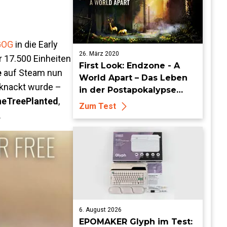
GOG
in die Early
26. März 2020
 17.500 Einheiten
First Look: Endzone - A
e
auf Steam nun
World Apart – Das Leben
eknackt wurde –
in der Postapokalypse
eTreePlanted
,
strukturieren
Zum Test
.
6. August 2026
EPOMAKER Glyph im Test: