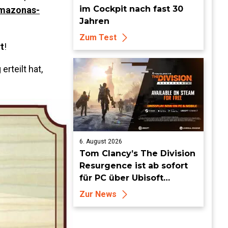
im Cockpit nach fast 30
Amazonas-
Jahren
Zum Test
t
!
rteilt hat,
6. August 2026
Tom Clancy’s The Division
Resurgence ist ab sofort
für PC über Ubisoft
Connect und Steam
Zur News
erhältlich