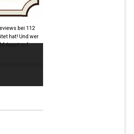
Reviews bei 112
tet hat! Und wer
ld Apart
auf