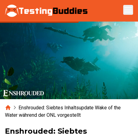
Zum Hauptinhalt springen
Home
Enshrouded: Siebtes Inhaltsupdate Wake of the
Water während der ONL vorgestellt
Enshrouded: Siebtes