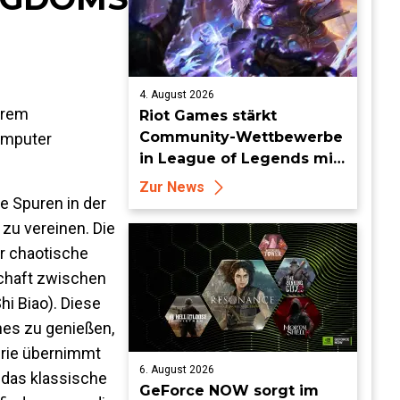
4. August 2026
hrem
Riot Games stärkt
Community-Wettbewerbe
omputer
in League of Legends mit
neuen Organized-Play-
Zur News
Updates
e Spuren in der
zu vereinen. Die
er chaotische
rschaft zwischen
i Biao). Diese
nes zu genießen,
erie übernimmt
6. August 2026
 das klassische
GeForce NOW sorgt im