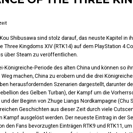
eit
u Shibusawa sind stolz darauf, das neuste Kapitel in i
e Three Kingdoms XIV (RTK14) auf dem PlayStation 4 C
s über Steam zu veröffentlichen.
ei-Königreiche-Periode des alten China und können so ihr
 Weg machen, China zu erobern und die drei Königreiche 
ieben herausfordernden Szenarien dargestellt, darunter d
ie Rebellion des Gelben Turban), der Kampf um die Vorher
 und der Beginn von Zhuge Liangs Nordkampagne (Chu Sh
e reichen Geschichten aus dieser Zeit durch viele Cutsce
m Kampf ausgelöst werden. Der neueste Eintrag in der S
 von den Fans bevorzugten Einträgen RTK9 und RTK11, um