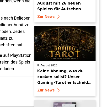
finden, wenn die
August mit 26 neuen
Spielen für Aufsehen
Zur News
ie nach Belieben
dlicher Ansätze
thoden. Jedes
ganz zu
chaften hat.
e auf PlayStation
rsion des Spiels
8. August 2026
erladen.
Keine Ahnung, was du
zocken sollst? Unser
Gaming-Tarot entscheidet
für dich!
Zur News