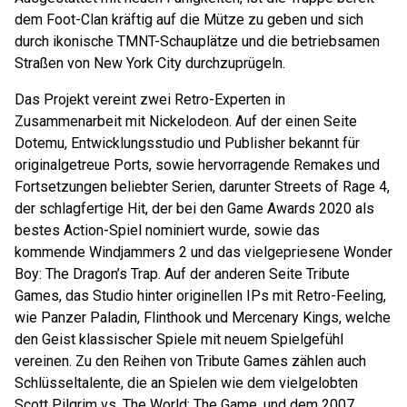
dem Foot-Clan kräftig auf die Mütze zu geben und sich
durch ikonische TMNT-Schauplätze und die betriebsamen
Straßen von New York City durchzuprügeln.
Das Projekt vereint zwei Retro-Experten in
Zusammenarbeit mit Nickelodeon. Auf der einen Seite
Dotemu, Entwicklungsstudio und Publisher bekannt für
originalgetreue Ports, sowie hervorragende Remakes und
Fortsetzungen beliebter Serien, darunter Streets of Rage 4,
der schlagfertige Hit, der bei den Game Awards 2020 als
bestes Action-Spiel nominiert wurde, sowie das
kommende Windjammers 2 und das vielgepriesene Wonder
Boy: The Dragon’s Trap. Auf der anderen Seite Tribute
Games, das Studio hinter originellen IPs mit Retro-Feeling,
wie Panzer Paladin, Flinthook und Mercenary Kings, welche
den Geist klassischer Spiele mit neuem Spielgefühl
vereinen. Zu den Reihen von Tribute Games zählen auch
Schlüsseltalente, die an Spielen wie dem vielgelobten
Scott Pilgrim vs. The World: The Game, und dem 2007