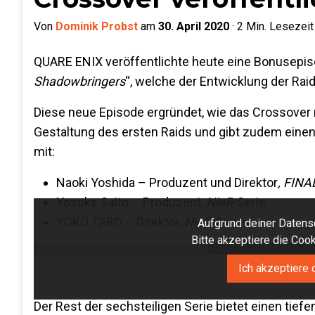
Von
Dominik Probst
am
30. April 2020
·
2
Min. Lesezeit
QUARE ENIX veröffentlichte heute eine Bonusepis
Shadowbringers
“, welche der Entwicklung der Rai
Diese neue Episode ergründet, wie das Crossover m
Gestaltung des ersten Raids und gibt zudem einen
mit:
Naoki Yoshida – Produzent und Direktor
, FINA
Yosuke Saito – Produzent,
NieR
-Serie
YOKO TARO – Direktor,
NieR
-Serie
Aufgrund deiner Datensc
Bitte akzeptiere die Co
Ich akzeptiere 
Der Rest der sechsteiligen Serie bietet einen tief