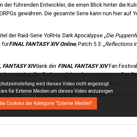
 der führenden Entwickler, die einen Blick hinter die Kul
MORPGs gewähren. Die gesamte Serie kann nun hier auf 
tel der Raid-Serie YoRHa: Dark Apocalypse „
Die Puppenf
 für
FINAL FANTASY XIV Online
, Patch 5.3: „
Reflections i
L FANTASY XIV
dank der
FINAL FANTASY XIV
Fan Festival
nden werden. Ein Trailer, welcher die vergangenen Fan Fe
kommenden bietet, kann hier angesehen werden:
hutzeinstellung wird dieses Video nicht angezeigt.
okies für Externe Medien um dieses Video anzuzeigen
die Cookies der Kategorie "Externe Medien"
d Termine der Fan Festivals gibt es auf: