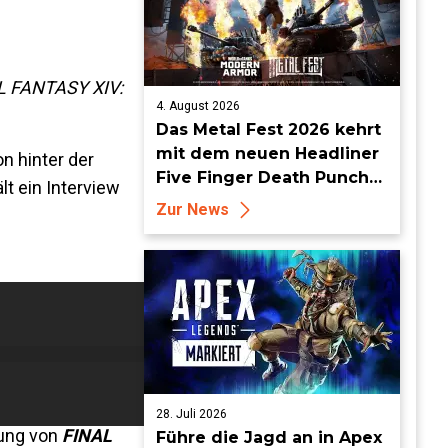
AL FANTASY XIV:
4. August 2026
Das Metal Fest 2026 kehrt
mit dem neuen Headliner
n hinter der
Five Finger Death Punch
t ein Interview
zu World of Tanks Modern
Zur News
Armor zurück
28. Juli 2026
lung von
FINAL
Führe die Jagd an in Apex