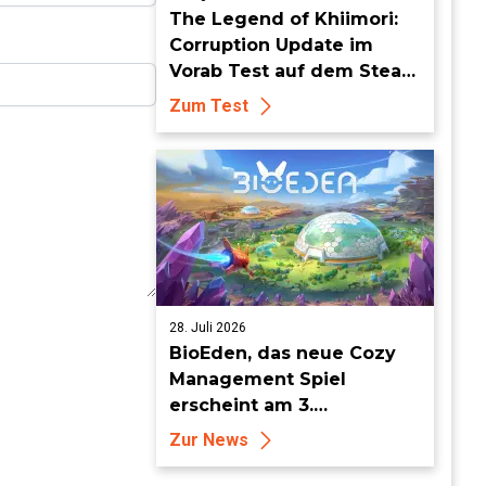
The Legend of Khiimori:
Corruption Update im
Vorab Test auf dem Steam
Deck - Die Idylle bekommt
Zum Test
dunkle Risse
28. Juli 2026
BioEden, das neue Cozy
Management Spiel
erscheint am 3.
September für PS5, Xbox
Zur News
Series, Nintendo Switch 2
und Steam