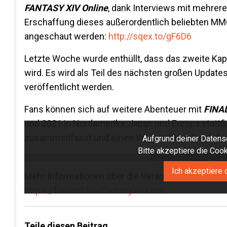
FANTASY XIV Online
, dank Interviews mit mehreren
Erschaffung dieses außerordentlich beliebten M
angeschaut werden:
http://sqex.to/gF6D6
Letzte Woche wurde enthüllt, dass das zweite Kapi
wird. Es wird als Teil des nächsten großen Updates
veröffentlicht werden.
Fans können sich auf weitere Abenteuer mit
FINA
und 2021 in Nordamerika, Japan und Europa stattfi
zusammenfasst und einen Vorgeschmack auf die 
Aufgrund deiner Datensc
Bitte akzeptiere die Co
Ich akzeptiere 
Mehr Informationen über die Veranstaltungsorte un
https://fanfest.finalfantasyxiv.com
Teile diesen Beitrag