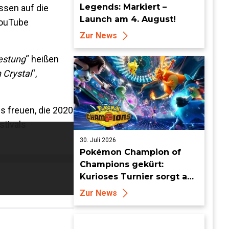
Legends: Markiert –
issen auf die
Launch am 4. August!
YouTube
Zur News
estung
“ heißen
n Crystal
“,
s freuen, die 2020
stivals
30. Juli 2026
Pokémon Champion of
Champions gekürt:
Kurioses Turnier sorgt auf
Londoner Bühne für
Zur News
Aufsehen