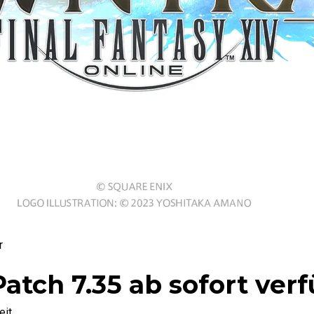
r
tch 7.35 ab sofort ver
eit