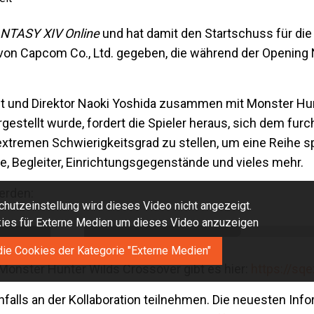
NTASY XIV Online
und hat damit den Startschuss für di
von Capcom Co., Ltd. gegeben, die während der Opening N
ent und Direktor Naoki Yoshida zusammen mit Monster Hu
stellt wurde, fordert die Spieler heraus, sich dem fur
extremen Schwierigkeitsgrad zu stellen, um eine Reihe 
re, Begleiter, Einrichtungsgegenstände und vieles mehr.
erden:
hutzeinstellung wird dieses Video nicht angezeigt.
okies für Externe Medien um dieses Video anzuzeigen
die Cookies der Kategorie "Externe Medien"
onster Hunter Wilds Crossover gibt es hier:
https://sq
falls an der Kollaboration teilnehmen. Die neuesten Inf