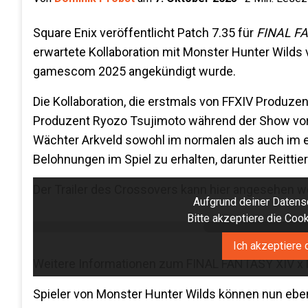
Square Enix veröffentlicht Patch 7.35 für
FINAL FA
erwartete Kollaboration mit Monster Hunter Wilds 
gamescom 2025 angekündigt wurde.
Die Kollaboration, die erstmals von FFXIV Produz
Produzent Ryozo Tsujimoto während der Show vorge
Wächter Arkveld sowohl im normalen als auch im 
Belohnungen im Spiel zu erhalten, darunter Reittie
Der Trailer des Crossovers kann hier angesehen w
Aufgrund deiner Datensc
Bitte akzeptiere die Co
Ich akzeptiere 
Weitere Informationen zum FINAL FANTASY XIV x M
Spieler von Monster Hunter Wilds können nun eben