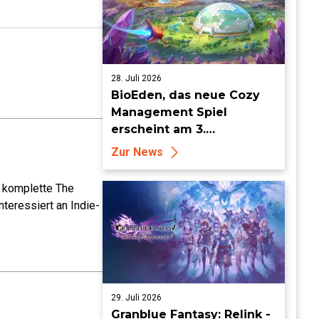
28. Juli 2026
BioEden, das neue Cozy
Management Spiel
erscheint am 3.
September für PS5, Xbox
Zur News
Series, Nintendo Switch 2
und Steam
e komplette The
teressiert an Indie-
29. Juli 2026
Granblue Fantasy: Relink -