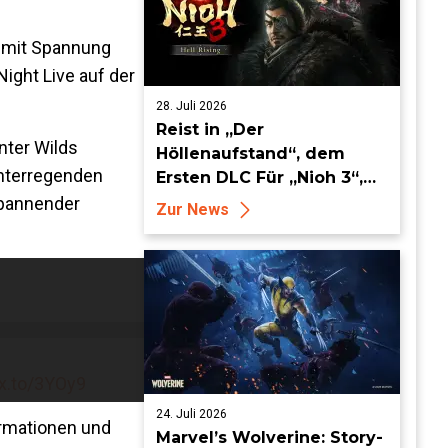
e mit Spannung
ight Live auf der
28. Juli 2026
Reist in „Der
nter Wilds
Höllenaufstand“, dem
chterregenden
Ersten DLC Für „Nioh 3“,
ab dem 19. August in die
spannender
Zur News
Keian-Ära!
ex.to/3YOy9
24. Juli 2026
ormationen und
Marvel’s Wolverine: Story-