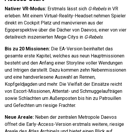
Nativer VR-Modus:
Erstmals lässt sich
G-Rebels
in VR
erleben. Mit einem Virtual-Reality-Headset nehmen Spieler
direkt im Cockpit Platz und manövrieren aus der
Egoperspektive über die Dächer von Daevos, einer von vier
detailreich inszenierten Mega-Citys in
G-Rebels
.
Bis zu 20 Missionen:
Die EA-Version beinhaltet das
gesamte erste Kapitel, welches aus neun Hauptmissionen
besteht und den Anfang einer Storyline voller Wendungen
und Intrigen darstellt. Dazu kommen zehn Nebenmissionen
und eine handverlesene Auswahl an Rennen,
Kopfgeldjagden und mehr. Die Vielfalt der Einsätze reicht
von Escort-Missionen, Attentat- und Schmuggelaufträgen
sowie Schlachten um Außenposten bis hin zu Patrouillen
und Gefechten um riesige Frachter.
Neue Areale:
Neben der zentralen Metropole Daevos
öffnet die Early-Access-Version erstmals weitere, riesige
Areale des Atlas Archipels und bietet einen Blick auf