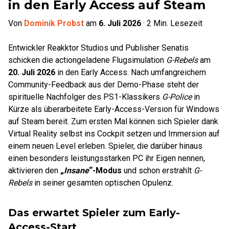
in den Early Access auf Steam
Von
Dominik Probst
am
6. Juli 2026
·
2
Min. Lesezeit
Entwickler Reakktor Studios und Publisher Senatis
schicken die actiongeladene Flugsimulation
G-Rebels
am
20. Juli 2026
in den Early Access. Nach umfangreichem
Community-Feedback aus der Demo-Phase steht der
spirituelle Nachfolger des PS1-Klassikers
G-Police
in
Kürze als überarbeitete Early-Access-Version für Windows
auf Steam bereit. Zum ersten Mal können sich Spieler dank
Virtual Reality selbst ins Cockpit setzen und Immersion auf
einem neuen Level erleben. Spieler, die darüber hinaus
einen besonders leistungsstarken PC ihr Eigen nennen,
aktivieren den
„
Insane
“-Modus
und schon erstrahlt
G-
Rebels
in seiner gesamten optischen Opulenz.
Das erwartet Spieler zum Early-
Access-Start