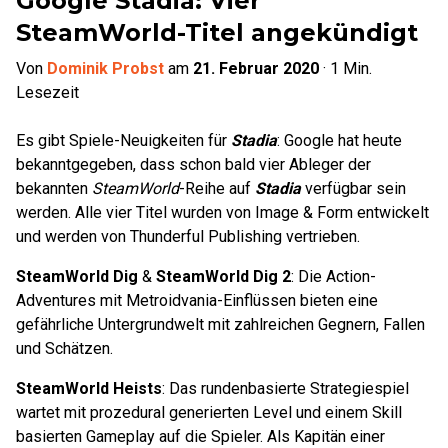
Google Stadia: Vier
SteamWorld-Titel angekündigt
Von
Dominik Probst
am
21. Februar 2020
·
1
Min.
Lesezeit
Es gibt Spiele-Neuigkeiten für
Stadia
: Google hat heute
bekanntgegeben, dass schon bald vier Ableger der
bekannten
SteamWorld
-Reihe auf
Stadia
verfügbar sein
werden. Alle vier Titel wurden von Image & Form entwickelt
und werden von Thunderful Publishing vertrieben.
SteamWorld Dig
&
SteamWorld Dig 2
: Die Action-
Adventures mit Metroidvania-Einflüssen bieten eine
gefährliche Untergrundwelt mit zahlreichen Gegnern, Fallen
und Schätzen.
SteamWorld Heists
: Das rundenbasierte Strategiespiel
wartet mit prozedural generierten Level und einem Skill
basierten Gameplay auf die Spieler. Als Kapitän einer