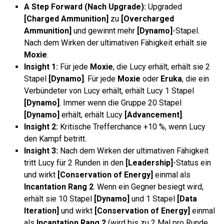
A Step Forward (Nach Upgrade):
Upgraded
[Charged Ammunition]
zu
[Overcharged
Ammunition]
und gewinnt mehr
[Dynamo]
-Stapel.
Nach dem Wirken der ultimativen Fähigkeit erhält sie
Moxie
.
Insight 1:
Für jede
Moxie
, die Lucy erhält, erhält sie 2
Stapel
[Dynamo]
. Für jede
Moxie
oder
Eruka
, die ein
Verbündeter von Lucy erhält, erhält Lucy 1 Stapel
[Dynamo]
. Immer wenn die Gruppe 20 Stapel
[Dynamo]
erhält, erhält Lucy
[Advancement]
.
Insight 2:
Kritische Trefferchance +10 %, wenn Lucy
den Kampf betritt.
Insight 3:
Nach dem Wirken der ultimativen Fähigkeit
tritt Lucy für 2 Runden in den
[Leadership]
-Status ein
und wirkt
[Conservation of Energy]
einmal als
Incantation Rang 2
. Wenn ein Gegner besiegt wird,
erhält sie 10 Stapel
[Dynamo]
und 1 Stapel
[Data
Iteration]
und wirkt
[Conservation of Energy]
einmal
als
Incantation Rang 2
(wird bis zu 2 Mal pro Runde