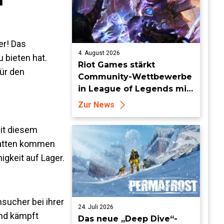
er! Das
4. August 2026
bieten hat.
Riot Games stärkt
ür den
Community-Wettbewerbe
in League of Legends mit
neuen Organized-Play-
Zur News
Updates
it diesem
ratten kommen
gkeit auf Lager.
sucher bei ihrer
24. Juli 2026
und kämpft
Das neue „Deep Dive“-