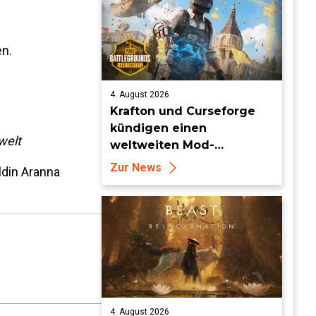
en.
4. August 2026
Krafton und Curseforge
kündigen einen
welt
weltweiten Mod-
Wettbewerb mit einem
Zur News
ldin Aranna
Preisgeld von 95.000 US-
Dollar an
4. August 2026