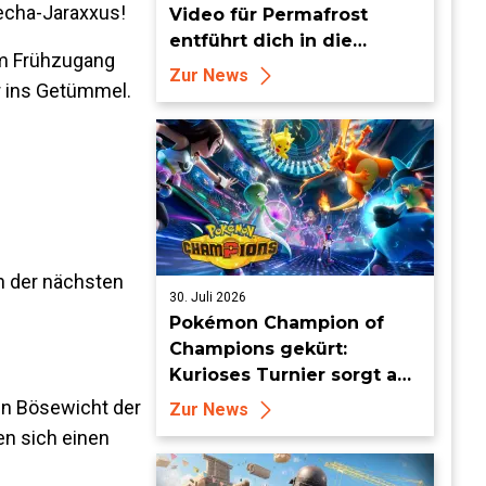
echa-Jaraxxus!
Video für Permafrost
entführt dich in die
im Frühzugang
erbarmungslose weiße
Zur News
er ins Getümmel.
Hölle
in der nächsten
30. Juli 2026
Pokémon Champion of
Champions gekürt:
Kurioses Turnier sorgt auf
Londoner Bühne für
en Bösewicht der
Zur News
Aufsehen
n sich einen