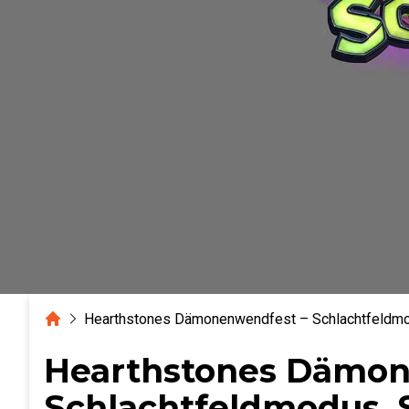
Home
Hearthstones Dämonenwendfest – Schlachtfeldmo
Hearthstones Dämon
Schlachtfeldmodus, 