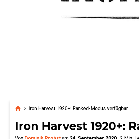
Home
Iron Harvest 1920+: Ranked-Modus verfügbar
Iron Harvest 1920+:
Von
Dominik Probst
am
24. September 2020
·
2
Min. L