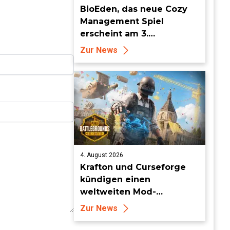
BioEden, das neue Cozy
Management Spiel
erscheint am 3.
September für PS5, Xbox
Zur News
Series, Nintendo Switch 2
und Steam
4. August 2026
Krafton und Curseforge
kündigen einen
weltweiten Mod-
Wettbewerb mit einem
Zur News
Preisgeld von 95.000 US-
Dollar an