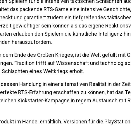
den Spielern für die intensiven taktischen Schlachten au
ltet das packende RTS-Game eine intensive Geschichte, 
eckt und garantiert zudem ein tiefgreifendes taktische
erzeit gewichtiger sein können als das eigene Reaktion
en erlauben den Spielern die künstliche Intelligenz hin
nden herauszufordern.
 dem Ende des Großen Krieges, ist die Welt gefüllt mit
gen. Tradition trifft auf Wissenschaft und technologisch
Schlachten eines Weltkriegs erholt.
, dessen Handlung in einer alternativen Realität in der Zei
erfekte RTS-Erfahrung erschaffen zu können, hat das T
greichen Kickstarter-Kampagne in regem Austausch mit R
Produkt im Handel erhältlich. Versionen für die PlayStati