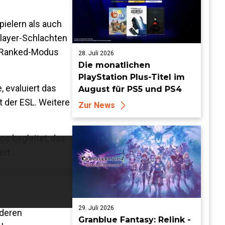
pielern als auch
iplayer-Schlachten
er Ranked-Modus
28. Juli 2026
Die monatlichen
PlayStation Plus-Titel im
 evaluiert das
August für PS5 und PS4
t der ESL. Weitere
Zur News
s begleitet, das
rt.
29. Juli 2026
 deren
Granblue Fantasy: Relink -