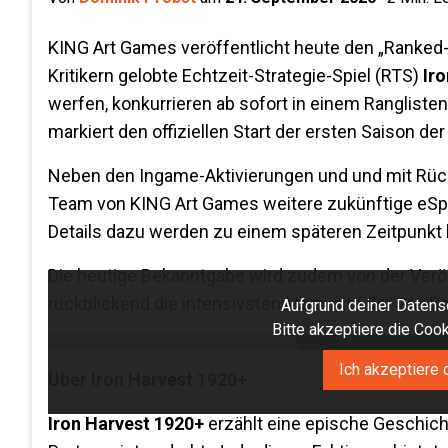
KING Art Games veröffentlicht heute den „Ranked-M
Kritikern gelobte Echtzeit-Strategie-Spiel (RTS)
Ir
werfen, konkurrieren ab sofort in einem Ranglist
markiert den offiziellen Start der ersten Saison de
Neben den Ingame-Aktivierungen und und mit Rück
Team von KING Art Games weitere zukünftige eSport
Details dazu werden zu einem späteren Zeitpunkt
Die heutige Bekanntgabe wird zudem von der Verö
rückblickend die intensivsten Momente der Pre-
Aufgrund deiner Datensc
Bitte akzeptiere die Co
Ich akzeptiere 
Über Iron Harvest 1920+
Iron Harvest 1920+
erzählt eine epische Geschicht