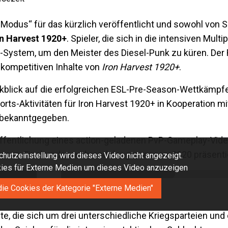
odus“ für das kürzlich veröffentlicht und sowohl von S
on Harvest 1920+
. Spieler, die sich in die intensiven Mult
en-System, um den Meister des Diesel-Punk zu küren. D
r kompetitiven Inhalte von
Iron Harvest 1920+
.
blick auf die erfolgreichen ESL-Pre-Season-Wettkämpfe,
s-Aktivitäten für Iron Harvest 1920+ in Kooperation mi
 bekanntgegeben.
ffentlichung eines action-geladenen PvP-Gameplay-Video
Season-Finalrunden während der gamescom2020 präsentie
hutzeinstellung wird dieses Video nicht angezeigt.
okies für Externe Medien um dieses Video anzuzeigen
die Cookies der Kategorie "Externe Medien"
e, die sich um drei unterschiedliche Kriegsparteien und