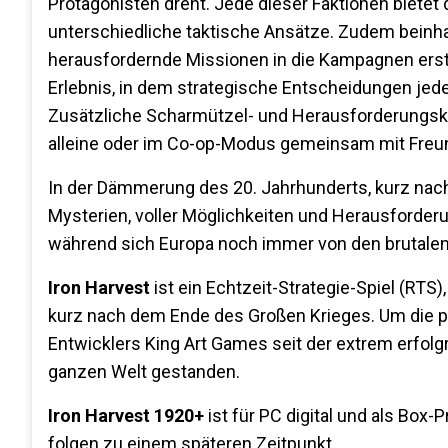
Protagonisten dreht. Jede dieser Faktionen bietet 
unterschiedliche taktische Ansätze. Zudem beinha
herausfordernde Missionen in die Kampagnen erstr
Erlebnis, in dem strategische Entscheidungen jed
Zusätzliche Scharmützel- und Herausforderungskart
alleine oder im Co-op-Modus gemeinsam mit Freu
In der Dämmerung des 20. Jahrhunderts, kurz nach
Mysterien, voller Möglichkeiten und Herausforderun
während sich Europa noch immer von den brutalen 
Iron Harvest
ist ein Echtzeit-Strategie-Spiel (RTS)
kurz nach dem Ende des Großen Krieges. Um die p
Entwicklers King Art Games seit der extrem erfol
ganzen Welt gestanden.
Iron Harvest 1920+
ist für PC digital und als Box-
folgen zu einem späteren Zeitpunkt.