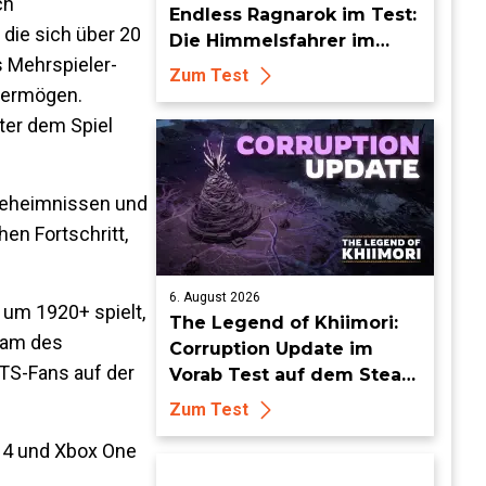
ch
Endless Ragnarok im Test:
die sich über 20
Die Himmelsfahrer im
s Mehrspieler-
endlosen Endgame
Zum Test
svermögen.
ter dem Spiel
 Geheimnissen und
en Fortschritt,
6. August 2026
t um 1920+ spielt,
The Legend of Khiimori:
eam des
Corruption Update im
TS-Fans auf der
Vorab Test auf dem Steam
Deck - Die Idylle bekommt
Zum Test
dunkle Risse
on 4 und Xbox One