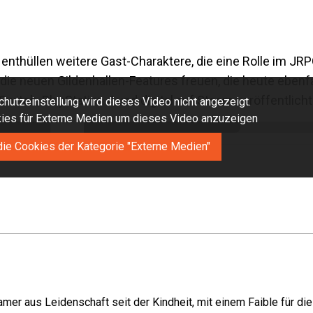
s
enthüllen weitere Gast-Charaktere, die eine Rolle im JR
e neuen Gildenhallen-Features freuen, die heute ebenfal
Switch, PlayStation 4 und digital auf Steam veröffentlicht
hutzeinstellung wird dieses Video nicht angezeigt.
okies für Externe Medien um dieses Video anzuzeigen
die Cookies der Kategorie "Externe Medien"
mer aus Leidenschaft seit der Kindheit, mit einem Faible für di