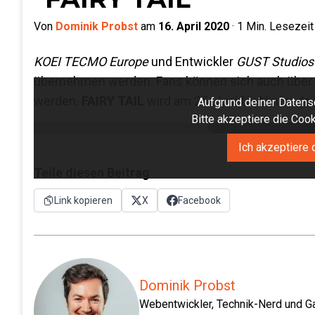
Von
Dominik Probst
am
16. April 2020
·
1
Min. Lesezeit
KOEI TECMO Europe
und Entwickler
GUST Studio
übernehmen werden. Fans können sich auch über di
werden.
FAIRY TAIL
wird am 25. Juni für Nintendo 
Aufgrund deiner Datensc
Bitte akzeptiere die Co
Ich akzeptiere 
Teile diesen Beitrag
Link kopieren
X
Facebook
Dominik Probst
Webentwickler, Technik-Nerd und Ga