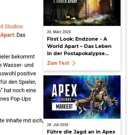
d Studios
26. März 2020
 Apart
: Das
First Look: Endzone - A
World Apart – Das Leben
in der Postapokalypse
pieler bekommt
strukturieren
Zum Test
ie Wasser- und
sowohl positive
t
für den Spieler,
m
” hat noch eine
 eines Pop-Ups
 Inhalte mit sich,
28. Juli 2026
Führe die Jagd an in Apex