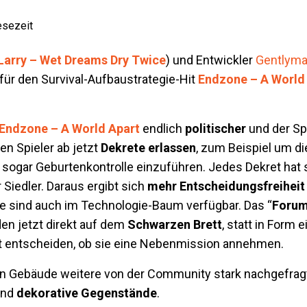
esezeit
 Larry – Wet Dreams Dry Twice
) und Entwickler
Gentlyma
für den Survival-Aufbaustrategie-Hit
Endzone – A World
Endzone – A World Apart
endlich
politischer
und der S
n Spieler ab jetzt
Dekrete erlassen
, zum Beispiel um d
 sogar Geburtenkontrolle einzuführen. Jedes Dekret hat 
Siedler. Daraus ergibt sich
mehr Entscheidungsfreihei
e sind auch im Technologie-Baum verfügbar. Das “
Foru
en jetzt direkt auf dem
Schwarzen Brett
, statt in Form
rt entscheiden, ob sie eine Nebenmission annehmen.
n Gebäude weitere von der Community stark nachgefragte
nd
dekorative Gegenstände
.