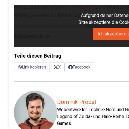
Wie zu jedem
Endzone – A World Apart
Monats-Upd
wichtigsten neuen Inhalte zusammenfasst:
Aufgrund deiner Datensc
Bitte akzeptiere die Co
Ich akzeptiere 
&feature=youtu.be
Teile diesen Beitrag
Link kopieren
X
Facebook
Dominik Probst
Webentwickler, Technik-Nerd und Ga
Legend of Zelda- und Halo-Reihe. D
Games.