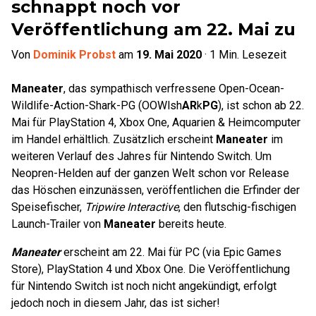
schnappt noch vor
Veröffentlichung am 22. Mai zu
Von
Dominik Probst
am
19. Mai 2020
·
1
Min. Lesezeit
Maneater
, das sympathisch verfressene Open-Ocean-
Wildlife-Action-Shark-PG (OOWlsh
AR
k
PG
), ist schon ab 22.
Mai für PlayStation 4, Xbox One, Aquarien & Heimcomputer
im Handel erhältlich. Zusätzlich erscheint
Maneater
im
weiteren Verlauf des Jahres für Nintendo Switch. Um
Neopren-Helden auf der ganzen Welt schon vor Release
das Höschen einzunässen, veröffentlichen die Erfinder der
Speisefischer,
Tripwire Interactive
, den flutschig-fischigen
Launch-Trailer von
Maneater
bereits heute.
Maneater
erscheint am 22. Mai für PC (via Epic Games
Store), PlayStation 4 und Xbox One. Die Veröffentlichung
für Nintendo Switch ist noch nicht angekündigt, erfolgt
jedoch noch in diesem Jahr, das ist sicher!