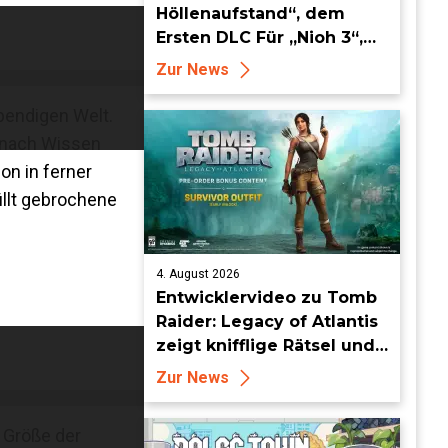
Höllenaufstand“, dem
Ersten DLC Für „Nioh 3“,
ab dem 19. August in die
Zur News
Keian-Ära!
bendigen Welt.
e nach Wissen
on in ferner
üllt gebrochene
4. August 2026
Entwicklervideo zu Tomb
Raider: Legacy of Atlantis
zeigt knifflige Rätsel und
tückische Fallen
Zur News
e Größe der