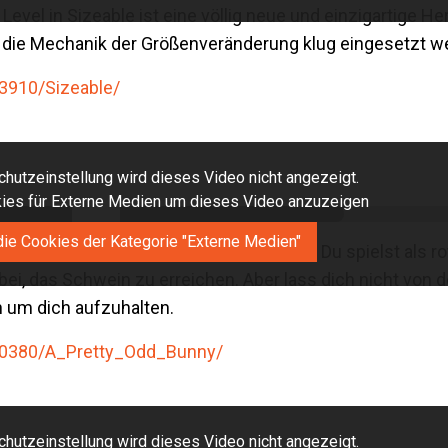
Level in Sizeable ist eine völlig neue und einzigartige H
h die Mechanik der Größenveränderung klug eingesetzt 
3910/Sizeable/
hutzeinstellung wird dieses Video nicht angezeigt.
okies für Externe Medien um dieses Video anzuzeigen
die Cookies der Kategorie "Externe Medien"
 einen Hasen, der gerne Schweine frisst. Du spielst als r
ei, das Schwein zu erreichen. Aber lass dich nicht von 
 um dich aufzuhalten.
70380/A_Pretty_Odd_Bunny/
hutzeinstellung wird dieses Video nicht angezeigt.