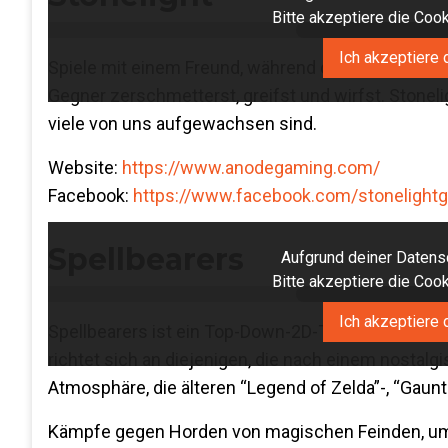
Bitte akzeptiere die Co
Ich akzeptiere 
Spiele mit einem Freund, während du dich durch e
Gegner zerschmetterst, greifst und wirfst. Stoneli
viele von uns aufgewachsen sind.
Website:
https://www.anodegaming.com/
Facebook:
https://www.facebook.com/stonelight
Spellbearers
Aufgrund deiner Datensc
Bitte akzeptiere die Co
Ich akzeptiere 
Spellbearers ist ein Top-Down-2D-Twin-Stick-Shoot
richtet sich an diejenigen, die nach einem nostal
Atmosphäre, die älteren “Legend of Zelda”-, “Gauntl
Kämpfe gegen Horden von magischen Feinden, um d