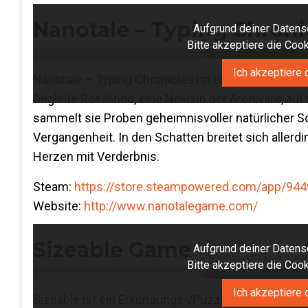
Nanotale – Typing Chroni
Aufgrund deiner Datensc
Bitte akzeptiere die Co
Ich akzeptiere 
Nanotale – Typing Chronicles ist ein atmosphärisc
Begleite Rosalinde, eine Novizin der Archivare, au
sammelt sie Proben geheimnisvoller natürlicher Schö
Vergangenheit. In den Schatten breitet sich aller
Herzen mit Verderbnis.
Steam:
https://store.steampowered.com/app/944
Website:
http://www.nanotalegame.com/
Sizeable Game
Aufgrund deiner Datensc
Bitte akzeptiere die Co
Ich akzeptiere 
Sizeable ist ein Erkundungs-/Puzzlespiel, bei dem