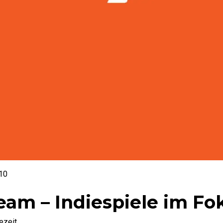
#10
eam – Indiespiele im Fo
ezeit