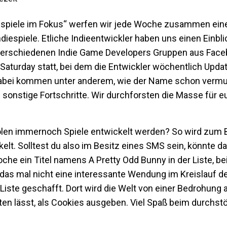
iespiele im Fokus“ werfen wir jede Woche zusammen eine
espiele. Etliche Indieentwickler haben uns einen Einblic
 verschiedenen Indie Game Developers Gruppen aus Faceb
Saturday statt, bei dem die Entwickler wöchentlich Upd
 Dabei kommen unter anderem, wie der Name schon vermut
sonstige Fortschritte. Wir durchforsten die Masse für e
olen immernoch Spiele entwickelt werden? So wird zum B
t. Solltest du also im Besitz eines SMS sein, könnte das
che ein Titel namens A Pretty Odd Bunny in der Liste, be
das mal nicht eine interessante Wendung im Kreislauf der
 Liste geschafft. Dort wird die Welt von einer Bedrohung 
n lässt, als Cookies ausgeben. Viel Spaß beim durchst