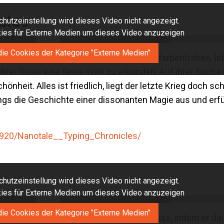
cles
hutzeinstellung wird dieses Video nicht angezeigt.
okies für Externe Medien um dieses Video anzuzeigen
die Cookies der Kategorie "Externe Medien"
hes Tipp-Abenteuer-Rollenspiel in einer farbenfrohen, le
f ihrer Reise eine ferne Welt zu erkunden. Auf ihrer Such
nheit. Alles ist friedlich, liegt der letzte Krieg doch sch
dings die Geschichte einer dissonanten Magie aus und erf
920/Nanotale__Typing_Chronicles/
hutzeinstellung wird dieses Video nicht angezeigt.
okies für Externe Medien um dieses Video anzuzeigen
die Cookies der Kategorie "Externe Medien"
 der Spieler mysteriöse Säulen finden muss, indem er di