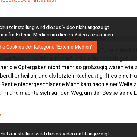
hutzeinstellung wird dieses Video nicht angezeigt.
okies für Externe Medien um dieses Video anzuzeigen
die Cookies der Kategorie "Externe Medien"
ne grässliche Bestie lebte in einem hohen Turm in der Nä
Dorfbewohner ihre Ernte auf, um sie zu besänftigen. A
d daher die Opfergaben nicht mehr so großzügig waren wie z
rall Unheil an, und als letzten Racheakt griff es eine Hü
r Bestie niedergeschlagene Mann kam nach einer Weile zu
urm und machte sich auf den Weg, um der Bestie seine 
w
hutzeinstellung wird dieses Video nicht angezeigt.