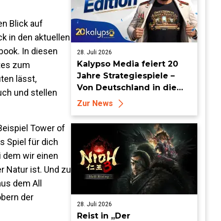
n Blick auf
k in den aktuellen
ook. In diesen
28. Juli 2026
Kalypso Media feiert 20
ates zum
Jahre Strategiespiele –
en lässt,
Von Deutschland in die
uch und stellen
Welt
Zur News
eispiel Tower of
 Spiel für dich
i dem wir einen
 Natur ist. Und zu
aus dem All
öbern der
28. Juli 2026
Reist in „Der