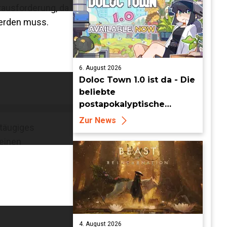
erausforderung, da
werden muss.
6. August 2026
Doloc Town 1.0 ist da - Die
beliebte
postapokalyptische
Farming-Simulation
Zur News
otäugiges
verlässt heute den Early
Access
deinen
4. August 2026