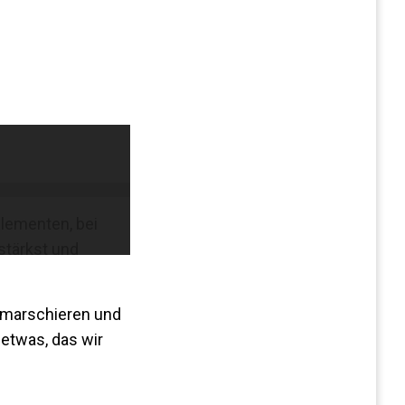
lementen, bei
stärkst und
inmarschieren und
 etwas, das wir