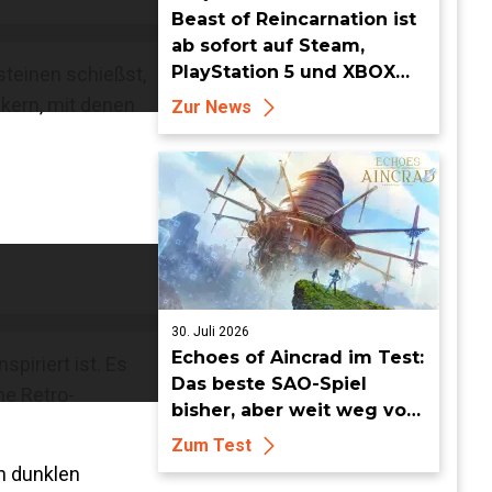
Beast of Reincarnation ist
ab sofort auf Steam,
PlayStation 5 und XBOX
steinen schießst,
Series X|S erhältlich
ikern, mit denen
Zur News
30. Juli 2026
Echoes of Aincrad im Test:
piriert ist. Es
Das beste SAO-Spiel
ne Retro-
bisher, aber weit weg vom
Meisterwerk
Zum Test
n dunklen