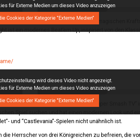
okies für Externe Medien um dieses Video anzuzeigen
die Cookies der Kategorie "Externe Medien"
ine Fantasiewelt aus uralten Mechs und magischen Kraft
ght ist ein modernes Beat’em Up, inspiriert von den Klass
game/
hutzeinstellung wird dieses Video nicht angezeigt.
okies für Externe Medien um dieses Video anzuzeigen
die Cookies der Kategorie "Externe Medien"
er, der vom klassischen SNES-Spiel “Super Smash TV” ins
gischen Spiel suchen und hat einen modernen Look und ei
et”- und “Castlevania”-Spielen nicht unähnlich ist.
ie Herrscher von drei Königreichen zu befreien, die vo