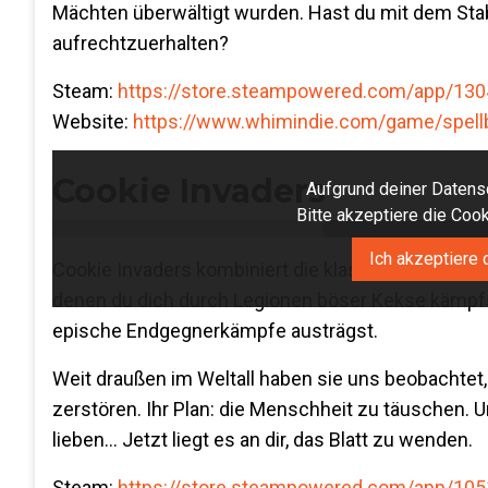
Mächten überwältigt wurden. Hast du mit dem Stab 
aufrechtzuerhalten?
Steam:
https://store.steampowered.com/app/130
Website:
https://www.whimindie.com/game/spell
Cookie Invaders
Aufgrund deiner Datensc
Bitte akzeptiere die Co
Ich akzeptiere 
Cookie Invaders kombiniert die klassische Space-
denen du dich durch Legionen böser Kekse kämpfs
epische Endgegnerkämpfe austrägst.
Weit draußen im Weltall haben sie uns beobachtet, 
zerstören. Ihr Plan: die Menschheit zu täuschen. U
lieben… Jetzt liegt es an dir, das Blatt zu wenden.
Steam:
https://store.steampowered.com/app/105