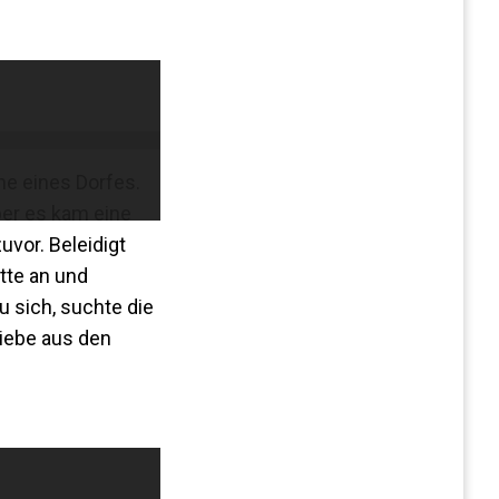
he eines Dorfes.
ber es kam eine
uvor. Beleidigt
tte an und
 sich, suchte die
Liebe aus den