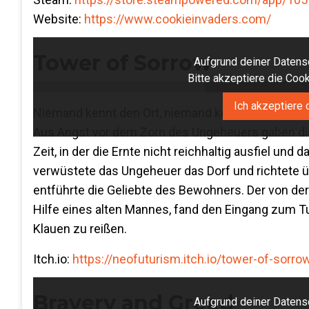
Website:
https://www.cookieinvaders.com/
Tower of Sorrow
Aufgrund deiner Datensc
Bitte akzeptiere die Co
Ich akzeptiere 
Niemand kennt den Ort, niemand kennt die Zeit, ei
Aus Angst vor dem Zorn des Ungeheuers gaben die 
Zeit, in der die Ernte nicht reichhaltig ausfiel un
verwüstete das Ungeheuer das Dorf und richtete übe
entführte die Geliebte des Bewohners. Der von de
Hilfe eines alten Mannes, fand den Eingang zum T
Klauen zu reißen.
Itch.io:
https://neofuturism.itch.io/tower-of-sorro
Bravery and Greed
Aufgrund deiner Datensc