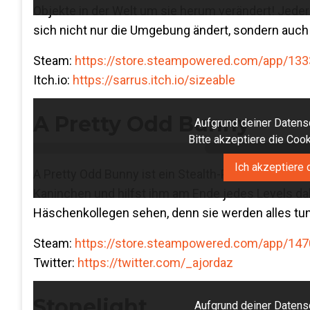
Objekte in der Welt um sie herum verändert! Jeder 
sich nicht nur die Umgebung ändert, sondern auc
Steam:
https://store.steampowered.com/app/133
Itch.io:
https://sarrus.itch.io/sizeable
A Pretty Odd Bunny
Aufgrund deiner Datensc
Bitte akzeptiere die Co
Ich akzeptiere 
A Pretty Odd Bunny ist ein Stealth-Platformer über
Kaninchen und hilfst ihm am Ende jedes Levels dab
Häschenkollegen sehen, denn sie werden alles tun
Steam:
https://store.steampowered.com/app/14
Twitter:
https://twitter.com/_ajordaz
Stonelight
Aufgrund deiner Datensc