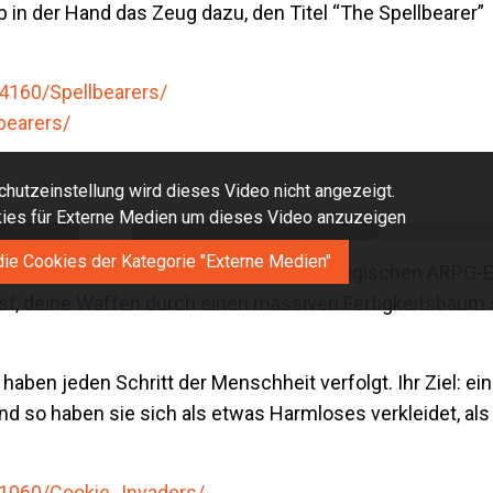
in der Hand das Zeug dazu, den Titel “The Spellbearer”
4160/Spellbearers/
bearers/
hutzeinstellung wird dieses Video nicht angezeigt.
okies für Externe Medien um dieses Video anzuzeigen
die Cookies der Kategorie "Externe Medien"
Shooter-Action mit Rogue-Lite und strategischen ARPG-E
t, deine Waffen durch einen massiven Fertigkeitsbaum 
haben jeden Schritt der Menschheit verfolgt. Ihr Ziel: e
nd so haben sie sich als etwas Harmloses verkleidet, als
1060/Cookie_Invaders/